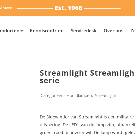
Almere
roducten
Kenniscentrum
Servicedesk
Over ons
Z
Streamlight Streamligh
serie
Categorieën
Hoofdlampen
,
Streamlight
De Sidewinder van Streamlight is een militaire
uitvoering. De LED’s van de lamp zijn, afhankeli
groen, rood, blauw en wit. De lamp wordt gele