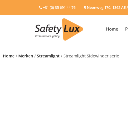
+31 (0) 35 691 44 76
Neonweg 170, 1362 AE 
Home
P
Home
/
Merken
/
Streamlight
/ Streamlight Sidewinder serie