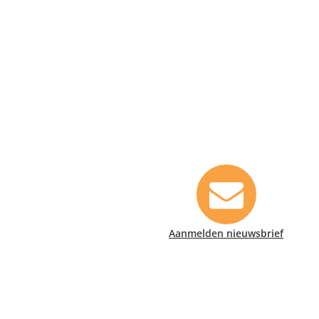
Contact informatie
Safety Lux Nederland B.V.
Neonweg 170, 1362 AE Almere
+31 (0)35 6914476
info@safety-lux.nl
Aanmelden nieuwsbrief
KvK nummer: 32045855
BTW nummer: NL009430696B01