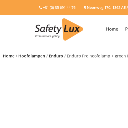
+31 (0) 35 691 44 76
Neonweg 170, 1362 AE 
Home
P
Home
/
Hoofdlampen
/
Enduro
/ Enduro Pro hoofdlamp + groen 