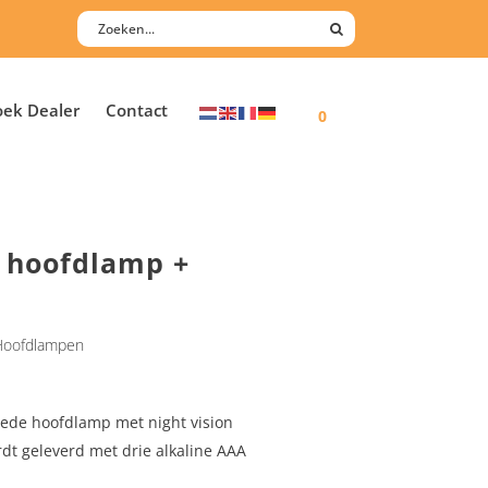
oek Dealer
Contact
0
o hoofdlamp +
Hoofdlampen
goede hoofdlamp met night vision
dt geleverd met drie alkaline AAA