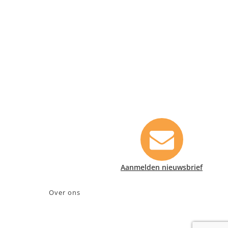
Contact informatie
Safety Lux Nederland B.V.
Neonweg 170, 1362 AE Almere
+31 (0)35 6914476
info@safety-lux.nl
KvK nummer: 32045855
BTW nummer: NL009430696B01
Aanmelden nieuwsbrief
Over ons