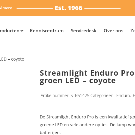
Almere
roducten
Kenniscentrum
Servicedesk
Over ons
Z
LED – coyote
Streamlight Enduro Pr
groen LED – coyote
Artikelnummer
STR61425
Categorieën
Enduro
,
De Streamlight Enduro Pro is een kwalitatief 
groene LED en vele andere opties. De lamp wor
batterijen.