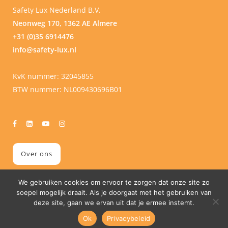
Safety Lux Nederland B.V.
Neonweg 170, 1362 AE Almere
+31 (0)35 6914476
info@safety-lux.nl
KvK nummer: 32045855
BTW nummer: NL009430696B01
Over ons
We gebruiken cookies om ervoor te zorgen dat onze site zo
soepel mogelijk draait. Als je doorgaat met het gebruiken van
deze site, gaan we ervan uit dat je ermee instemt.
Ok
Privacybeleid
© Copyright
2026 Safety Lux