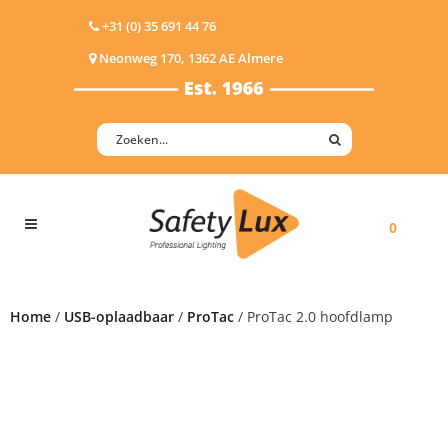
+31 (0) 35 691 44 76
Neonweg 170, 1362 AE Almere
0
Home
/
USB-oplaadbaar
/
ProTac
/ ProTac 2.0 hoofdlamp