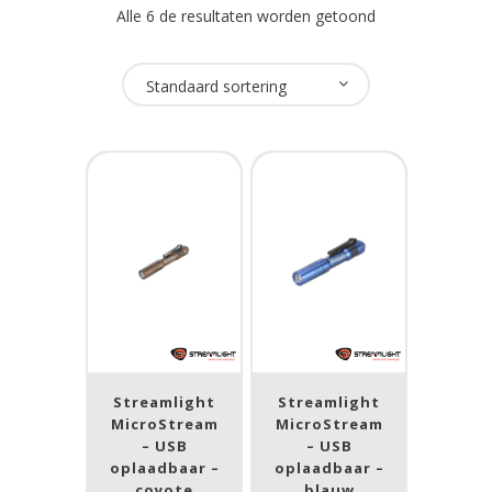
Alle 6 de resultaten worden getoond
Oplaadbaar
Standaard sortering
Ja
(6)
USB Oplaadbaar
Ja
(6)
Merk
Streamlight
(6)
Streamlight
Streamlight
Prijs (incl. BTW)
MicroStream
MicroStream
– USB
– USB
oplaadbaar –
oplaadbaar –
coyote
blauw