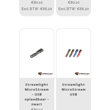
€80,10
€80,10
0.15
84
Excl. BTW: €66,20
Excl. BTW: €66,20
0.15
4.3
10
17.45
43
Lengte (cm)
Lengte: 23 cm
85
155
Lengte: 23 cm
7.54
13.1
16.1
8
Gewicht (g)
1.389
4 581
1.389
77.96
124
190
352
Streamlight
Streamlight
MicroStream
MicroStream
Materiaal
– USB
USB
oplaadbaar –
Materiaal
zwart
€80,10