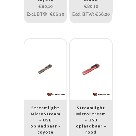
PRIJS:
€79
—
€82
€80,10
€80,10
Excl. BTW: €66,20
Excl. BTW: €66,20
Lumen
1
10 000
1
80
200
400
890
Type lichtbeeld
Spot
(6)
Beam afstand (m)
1.114
1 265
Streamlight
Streamlight
MicroStream
MicroStream
1.114
76
130
232
385
– USB
– USB
oplaadbaar –
oplaadbaar –
Max. brandtijd (uur)
coyote
rood