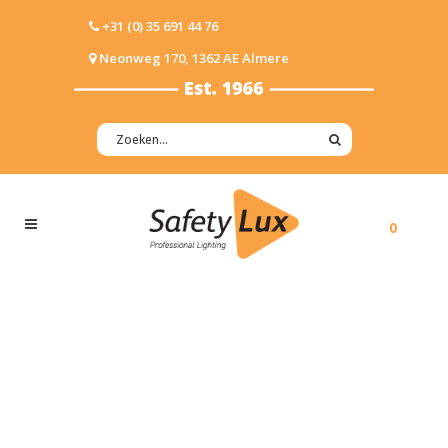
+31 (0) 35 691 44 76
Neonweg 170, 1362 AE Almere
0