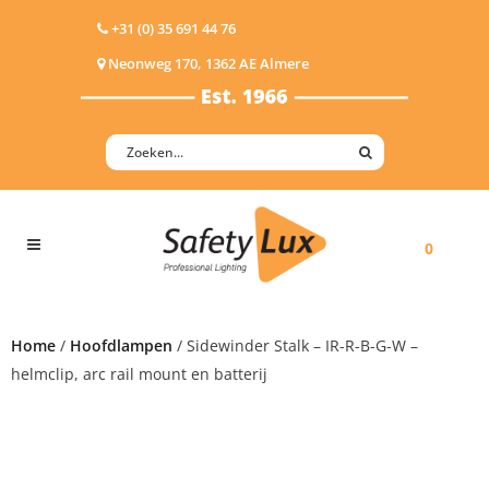
+31 (0) 35 691 44 76
Neonweg 170, 1362 AE Almere
0
Home
/
Hoofdlampen
/ Sidewinder Stalk – IR-R-B-G-W –
helmclip, arc rail mount en batterij