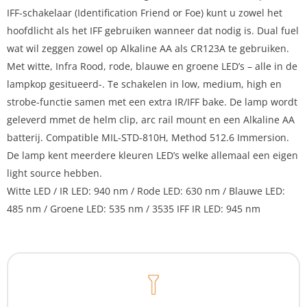
IFF-schakelaar (Identification Friend or Foe) kunt u zowel het
hoofdlicht als het IFF gebruiken wanneer dat nodig is. Dual fuel
wat wil zeggen zowel op Alkaline AA als CR123A te gebruiken.
Met witte, Infra Rood, rode, blauwe en groene LED’s – alle in de
lampkop gesitueerd-. Te schakelen in low, medium, high en
strobe-functie samen met een extra IR/IFF bake. De lamp wordt
geleverd mmet de helm clip, arc rail mount en een Alkaline AA
batterij. Compatible MIL-STD-810H, Method 512.6 Immersion.
De lamp kent meerdere kleuren LED’s welke allemaal een eigen
light source hebben.
Witte LED / IR LED: 940 nm / Rode LED: 630 nm / Blauwe LED:
485 nm / Groene LED: 535 nm / 3535 IFF IR LED: 945 nm