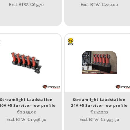
Excl. BTW: €65,70
Excl. BTW: €220,00
Spot
(389)
Spot/Flood
(56)
eam afstand (m)
14
14
76
130
ax. brandtijd (uur)
15
15
4.3
10
1
Streamlight Laadstation
Streamlight Laadstation
30V +5 Survivor low profile
24V +5 Survivor low profile
engte (cm)
€2.355,02
€2.412,13
Excl. BTW: €1.946,30
Excl. BTW: €1.993,50
 15 cm