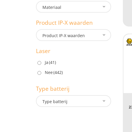
Materiaal
Product IP-X waarden
Product IP-X waarden
B
1.1
Laser
1.1
Ja
(41)
Nee
(442)
M
0.
Type batterij
0.
Type batterij
2
L
Lengte: