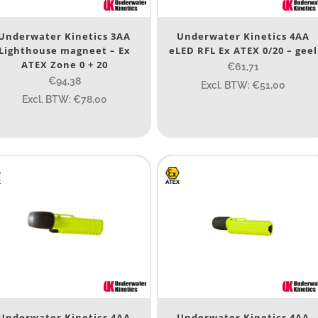
Ja
(86)
Underwater Kinetics 3AA
Nee
(352)
Underwater Kinetics 4AA
Lighthouse magneet – Ex
eLED RFL Ex ATEX 0/20 – geel
ATEX Zone 0 + 20
€61,71
erk
€94,38
Excl. BTW: €51,00
Excl. BTW: €78,00
Goaltek
(1)
NightSearcher
(17)
Novalights
(1)
Safety Lux
(7)
Streamlight
(506)
Tank007
(12)
Underwater Kinetics
(15)
Wisdom
(2)
Underwater Kinetics 4AA
Underwater Kinetics 4AA