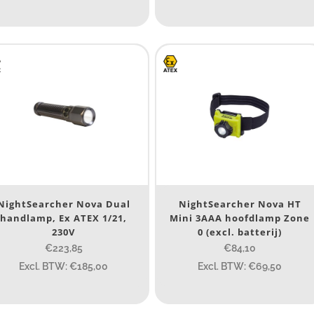
 15 cm
7.54
13.1
1
ewicht (g)
89
89
77.96
124
ateriaal
Materiaal
NightSearcher Nova Dual
NightSearcher Nova HT
roduct IP-X waarden
handlamp, Ex ATEX 1/21,
Mini 3AAA hoofdlamp Zone
230V
0 (excl. batterij)
Product IP-X waarden
€223,85
€84,10
Excl. BTW: €185,00
Excl. BTW: €69,50
aser
Ja
(41)