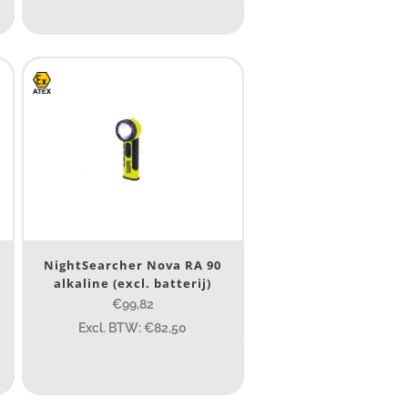
6.1
8
155
4 581
190
352
NightSearcher Nova RA 90
alkaline (excl. batterij)
€99,82
Excl. BTW: €82,50