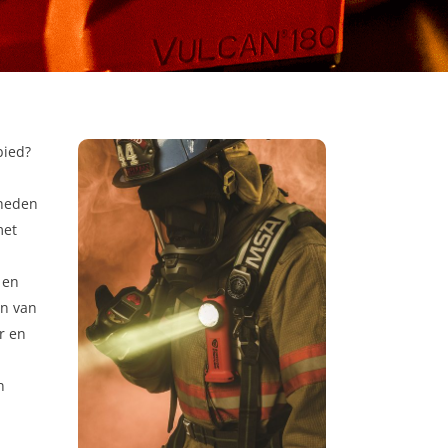
bied?
mheden
met
 en
en van
r en
n