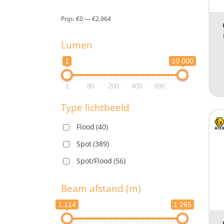
Prijs:
€0
—
€2.964
Lumen
M
1
10 000
1
80
200
400
890
Type lichtbeeld
Flood
(40)
Spot
(389)
Spot/Flood
(56)
Beam afstand (m)
1.114
1 265