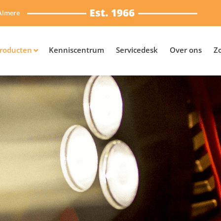
Almere
roducten
Kenniscentrum
Servicedesk
Over ons
Z