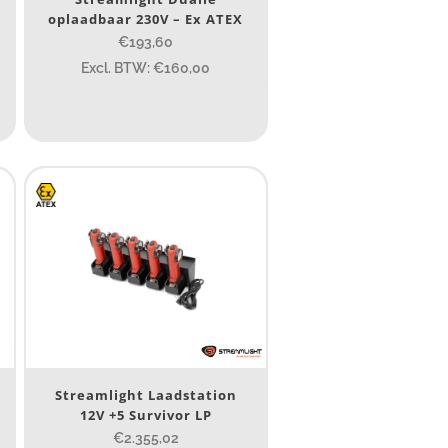
oplaadbaar 230V – Ex ATEX
€193,60
Excl. BTW: €160,00
10 000
400
890
Streamlight Laadstation
12V +5 Survivor LP
€2.355,02