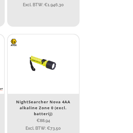
Excl. BTW: €1.946,30
1 265
232
385
84
295
7.45
43
295
NightSearcher Nova 4AA
alkaline Zone 0 (excl.
batterij)
€88,94
85
155
Excl. BTW: €73,50