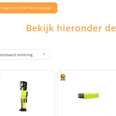
Vraag onze ATEX brochure op
Bekijk hieronder d
tandaard sortering
plaadbaar
Ja
(294)
Nee
(164)
SB Oplaadbaar