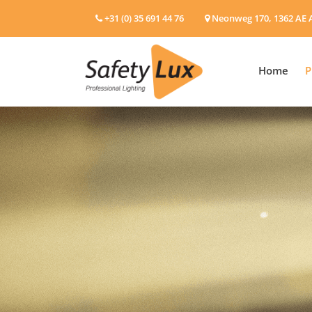
+31 (0) 35 691 44 76
Neonweg 170, 1362 AE 
Home
P