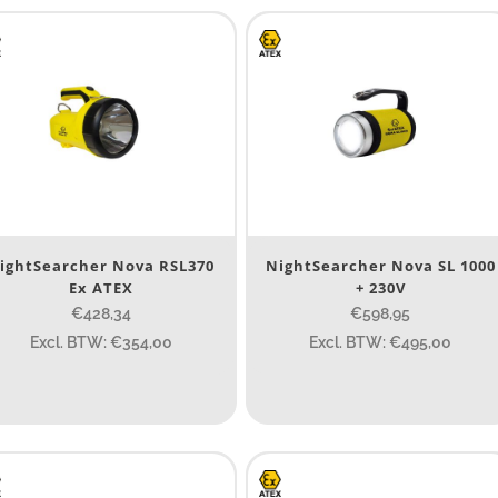
Nee
(442)
ype batterij
Type batterij
ightSearcher Nova RSL370
NightSearcher Nova SL 1000
Ex ATEX
+ 230V
€428,34
€598,95
Excl. BTW: €354,00
Excl. BTW: €495,00