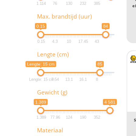
1.114
76
130
232
385
e
A
Max. brandtijd (uur)
0.15
84
Pr
0.15
4.3
10
17.45
43
Lengte (cm)
PR
Lengte: 15 cm
85
Lengte: 15 cm
7.54
13.1
16.1
8
L
Gewicht (g)
1
1.389
4 581
1
1.389
77.96
124
190
352
T
Materiaal