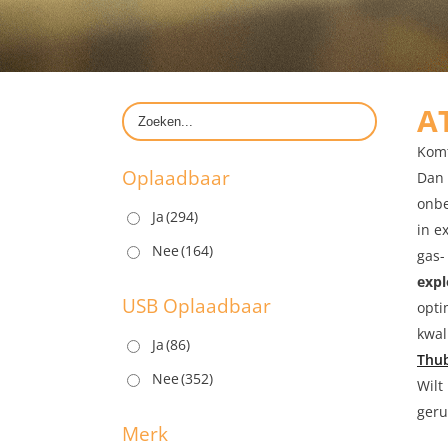
A
Komt
Oplaadbaar
Dan 
onbe
Ja
(294)
in e
Nee
(164)
gas-
expl
USB Oplaadbaar
opti
kwal
Ja
(86)
Thu
Nee
(352)
Wilt
geru
Merk