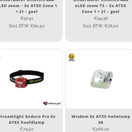
LED zoom – Ex ATEX Zone 1
eLED zoom TS – Ex ATEX
TEX zone
+ 21 – geel
Zone 1 + 21 – geel
€97,41
€94,38
ATEX zone
Excl. BTW: €80,50
Excl. BTW: €78,00
ijs (incl. BTW)
IJS:
€0
—
€2.964
umen
80
200
Streamlight Enduro Pro Ex
Wisdom Ex ATEX helmlamp
ype lichtbeeld
ATEX hoofdlamp
3A
Flood
(40)
€79,50
€266,20