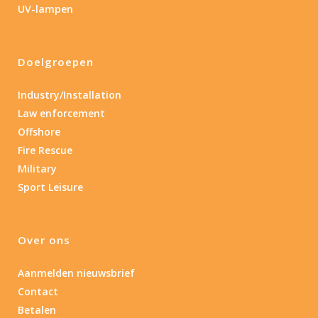
Materiaal
UV-lampen
Product IP-X waarden
Doelgroepen
Product IP-X waarden
Industry/Installation
Laser
Law enforcement
Offshore
Nee
(3)
Fire Rescue
Military
Type batterij
Sport Leisure
Type batterij
Over ons
Aanmelden nieuwsbrief
Contact
Betalen