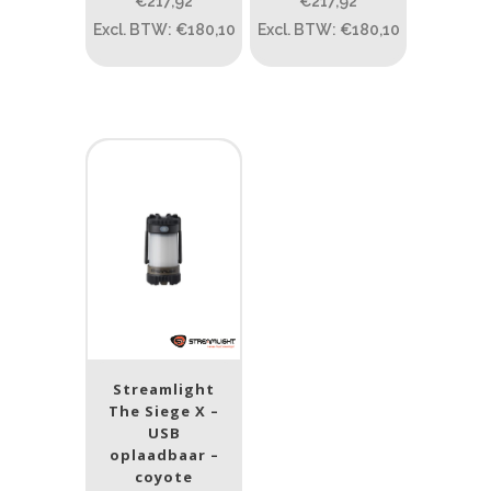
€217,92
€217,92
Excl. BTW: €180,10
Excl. BTW: €180,10
PRIJS:
€77
—
€220
Lumen
1
10 000
1
80
200
400
890
Type lichtbeeld
Flood
(3)
Beam afstand (m)
Streamlight
1.114
1 265
The Siege X –
USB
oplaadbaar –
1.114
76
130
232
385
coyote