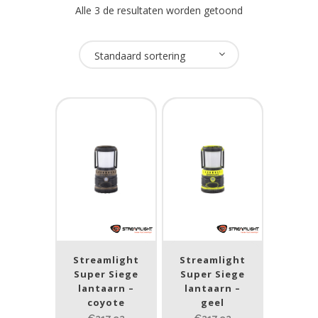
Alle 3 de resultaten worden getoond
Oplaadbaar
Standaard sortering
Ja
(2)
Nee
(1)
USB Oplaadbaar
Nee
(3)
Merk
Streamlight
(3)
Streamlight
Streamlight
Super Siege
Super Siege
lantaarn –
lantaarn –
Prijs (incl. BTW)
coyote
geel