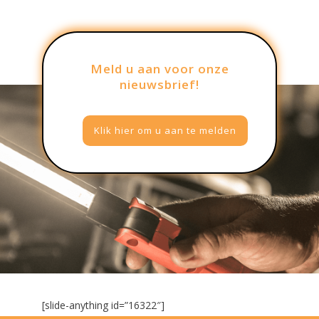
Meld u aan voor onze
nieuwsbrief!
Klik hier om u aan te melden
[slide-anything id=”16322″]