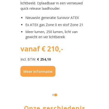
lichtbeeld. Oplaadbaar in een vernieuwd
geleverd 
quick release laadhouder.
18650.
tbundel
Nieuwste generatie Survivor ATEX
Produc
van 1
Ex ATEX gas Zone 0 en stof Zone 21
chillende
Veelzi
Meer lumen, 250 lumen, licht van
lichts
gewicht en ver lichtbereik
18650
Oplaad
vanaf € 210,-
oplaad
00
Acti
Incl. BTW:
€ 254,10
Incl. BTW
Meer informatie
Meer i
Onze geschiedenis