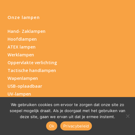
Onze lampen
Hand- Zaklampen
Hoofdlampen
ATEX lampen
Werklampen
Oppervlakte verlichting
Tactische handlampen
Wapenlampen
USB-oplaadbaar
UV-lampen
We gebruiken cookies om ervoor te zorgen dat onze site zo
soepel mogelijk draait. Als je doorgaat met het gebruiken van
Doelgroepen
deze site, gaan we ervan uit dat je ermee instemt.
Ok
Privacybeleid
Industry/Installation