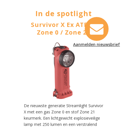
In de spotlight
terij
Survivor X Ex ATEX -
ProT
ar
Zone 0 / Zone 21
U
Aanmelden nieuwsbrief
is een
De nieuwste generatie Streamlight Survivor
De Stream
et 1000
X met een gas Zone 0 en stof Zone 21
tactische
e
keurmerk. Een lichtgewicht explosieveilige
lumen. De
dt
lamp met 250 lumen en een verstralend
verschill
 batterij