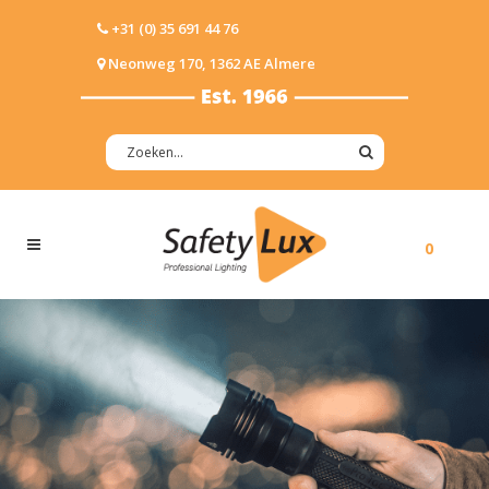
+31 (0) 35 691 44 76
Neonweg 170, 1362 AE Almere
0