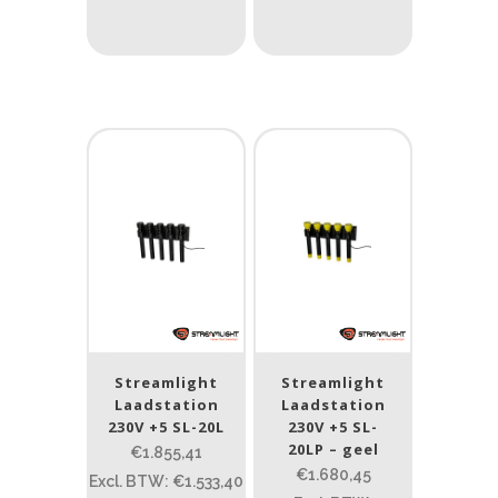
0.15
84
0.15
4.3
10
17.45
43
Lengte (cm)
Lengte: 14.5 cm
85
155
Lengte: 14.5 cm
7.54
13.1
16.1
8
Gewicht (g)
1.389
4 581
1.389
77.96
124
190
352
Streamlight
Streamlight
Laadstation
Laadstation
Materiaal
230V +5 SL-20L
230V +5 SL-
20LP – geel
€1.855,41
Materiaal
€1.680,45
Excl. BTW: €1.533,40