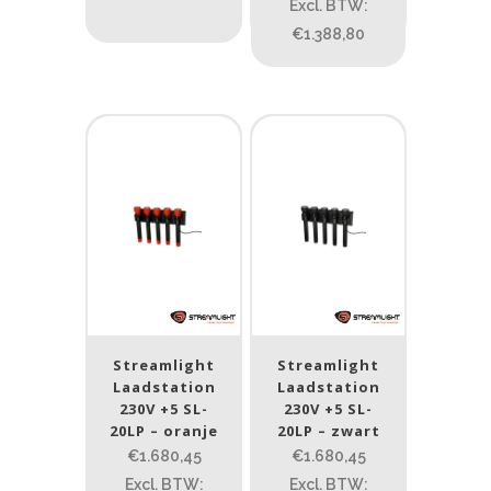
Excl. BTW:
Product IP-X waarden
€1.388,80
Product IP-X waarden
Laser
Nee
(8)
Type batterij
Type batterij
Streamlight
Streamlight
Laadstation
Laadstation
230V +5 SL-
230V +5 SL-
20LP – oranje
20LP – zwart
€1.680,45
€1.680,45
Excl. BTW:
Excl. BTW: