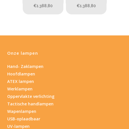
€1.388,80
€1.388,80
Onze lampen
Hand- Zaklampen
Hoofdlampen
ATEX lampen
Werklampen
Oppervlakte verlichting
Tactische handlampen
Wapenlampen
USB-oplaadbaar
UV-lampen