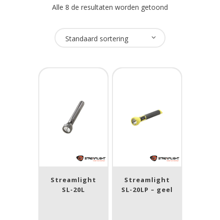
Alle 8 de resultaten worden getoond
Oplaadbaar
Standaard sortering
Ja
(8)
USB Oplaadbaar
Nee
(8)
Merk
Streamlight
(8)
Streamlight
Streamlight
Prijs (incl. BTW)
SL-20L
SL-20LP – geel