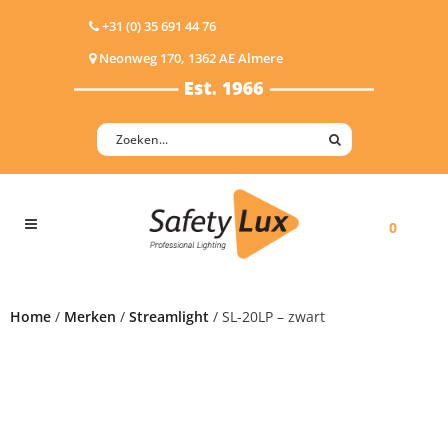
+31 (0) 35 691 44 76
Neonweg 170, 1362 AE Almere
0
Home
/
Merken
/
Streamlight
/ SL-20LP – zwart