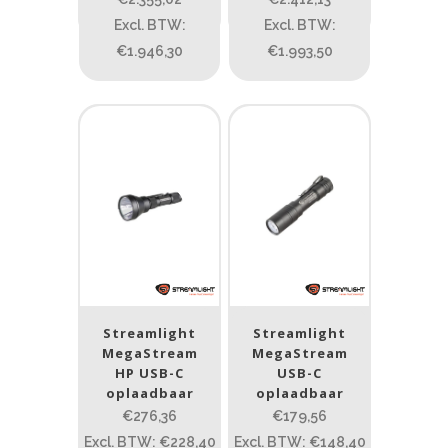
0.15
4.3
10
17.45
43
Excl. BTW:
Excl. BTW:
€1.946,30
€1.993,50
Lengte (cm)
Lengte: 23 cm
85
155
Lengte: 23 cm
7.54
13.1
16.1
8
Gewicht (g)
1.389
4 581
1.389
77.96
124
190
352
Materiaal
Streamlight
Streamlight
MegaStream
MegaStream
Materiaal
HP USB-C
USB-C
oplaadbaar
oplaadbaar
€276,36
€179,56
Product IP-X waarden
Excl. BTW: €228,40
Excl. BTW: €148,40