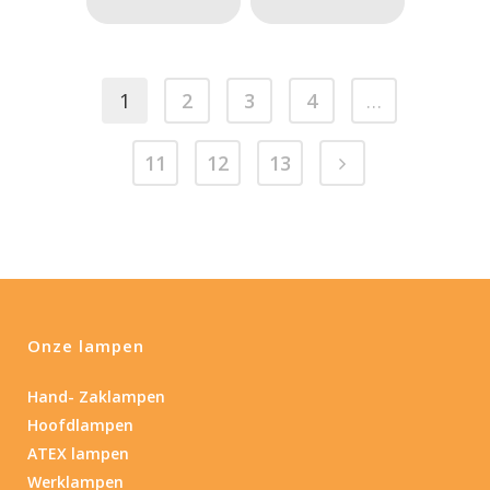
1
2
3
4
…
11
12
13
Onze lampen
Hand- Zaklampen
Hoofdlampen
ATEX lampen
Werklampen