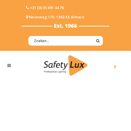
+31 (0) 35 691 44 76
Neonweg 170, 1362 AE Almere
0