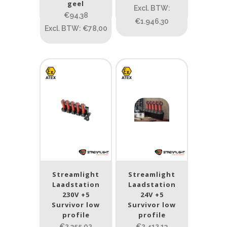
geel
Excl. BTW:
1
80
200
400
890
€94,38
€1.946,30
Excl. BTW: €78,00
Type lichtbeeld
Flood
(13)
Spot
(140)
Spot/Flood
(14)
Beam afstand (m)
1.114
1 265
1.114
76
130
232
385
Streamlight
Streamlight
Laadstation
Laadstation
Max. brandtijd (uur)
230V +5
24V +5
Survivor low
Survivor low
0.15
84
profile
profile
€2.355,02
€2.412,13