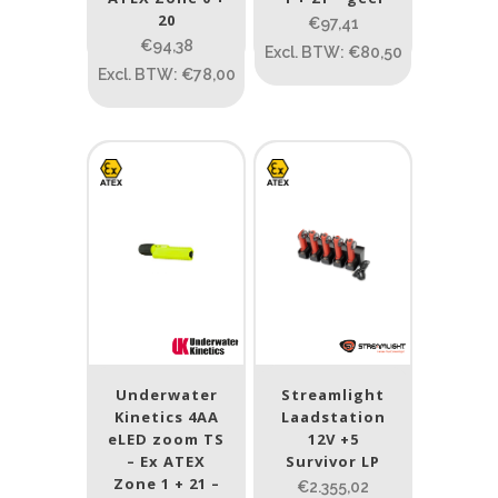
Streamlight
(154)
20
€97,41
€94,38
Excl. BTW: €80,50
Tank007
(6)
Excl. BTW: €78,00
Underwater Kinetics
(4)
ATEX zone
ATEX zone
Prijs (incl. BTW)
PRIJS:
€0
—
€2.413
Underwater
Streamlight
Kinetics 4AA
Laadstation
Lumen
eLED zoom TS
12V +5
– Ex ATEX
Survivor LP
1
10 000
Zone 1 + 21 –
€2.355,02