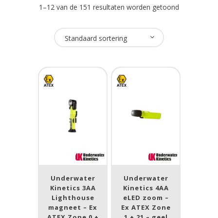
1–12 van de 151 resultaten worden getoond
Oplaadbaar
Standaard sortering
Ja
(100)
Nee
(63)
USB Oplaadbaar
Ja
(45)
Nee
(122)
Merk
Underwater
Underwater
Kinetics 3AA
Kinetics 4AA
NightSearcher
(2)
Lighthouse
eLED zoom –
magneet – Ex
Novalights
(1)
Ex ATEX Zone
ATEX Zone 0 +
1 + 21 – geel