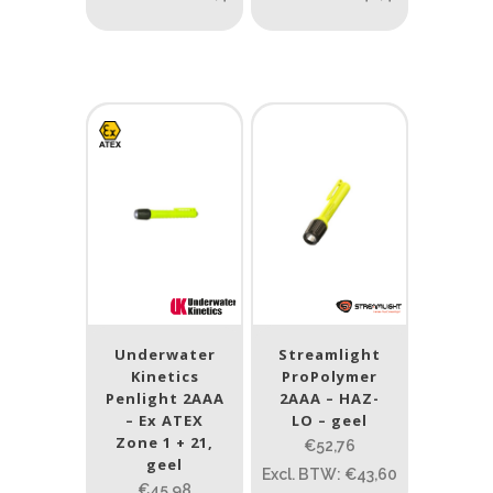
Product IP-X waarden
Laser
Ja
(3)
Nee
(164)
Type batterij
Type batterij
Underwater
Streamlight
Kinetics
ProPolymer
Penlight 2AAA
2AAA – HAZ-
– Ex ATEX
LO – geel
Zone 1 + 21,
€52,76
geel
Excl. BTW: €43,60
€45,98