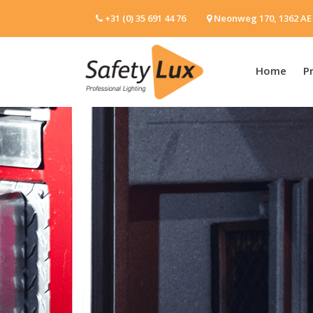
+31 (0) 35 691 44 76
Neonweg 170, 1362 AE
Home
P