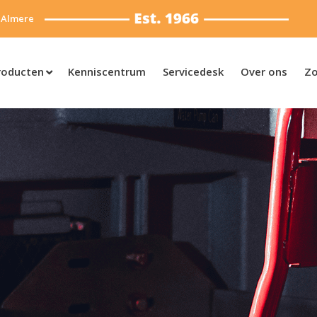
 Almere
roducten
Kenniscentrum
Servicedesk
Over ons
Zo