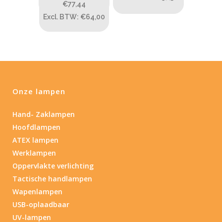
€77,44
Excl. BTW: €64,00
Type batterij
Onze lampen
Hand- Zaklampen
Hoofdlampen
ATEX lampen
Werklampen
Oppervlakte verlichting
Tactische handlampen
Wapenlampen
USB-oplaadbaar
UV-lampen