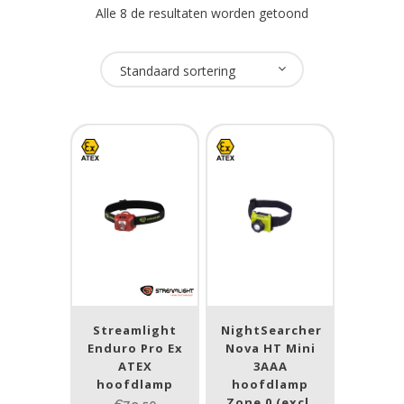
Alle 8 de resultaten worden getoond
Oplaadbaar
Standaard sortering
Nee
(7)
USB Oplaadbaar
Nee
(7)
Merk
NightSearcher
(1)
Streamlight
(2)
Streamlight
NightSearcher
Enduro Pro Ex
Nova HT Mini
Underwater Kinetics
(4)
ATEX
3AAA
hoofdlamp
hoofdlamp
Zone 0 (excl.