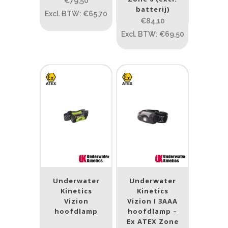
ATEX zone
€79,50
batterij)
Excl. BTW: €65,70
€84,10
ATEX zone
Excl. BTW: €69,50
Prijs (incl. BTW)
PRIJS:
€77
—
€119
Lumen
1
10 000
1
80
200
400
890
Underwater
Underwater
Type lichtbeeld
Kinetics
Kinetics
Vizion
Vizion I 3AAA
Spot
(2)
hoofdlamp
hoofdlamp –
Ex ATEX Zone
Spot/Flood
(5)