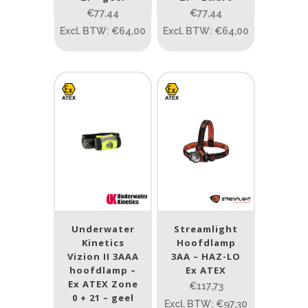
Gewicht (g)
€77,44
€77,44
1.389
4 581
Excl. BTW: €64,00
Excl. BTW: €64,00
1.389
77.96
124
190
352
Materiaal
Materiaal
Product IP-X waarden
Product IP-X waarden
Underwater
Streamlight
Laser
Kinetics
Hoofdlamp
Vizion II 3AAA
3AA – HAZ-LO
Nee
(7)
hoofdlamp –
Ex ATEX
Ex ATEX Zone
€117,73
0 + 21 – geel
Type batterij
Excl. BTW: €97,30