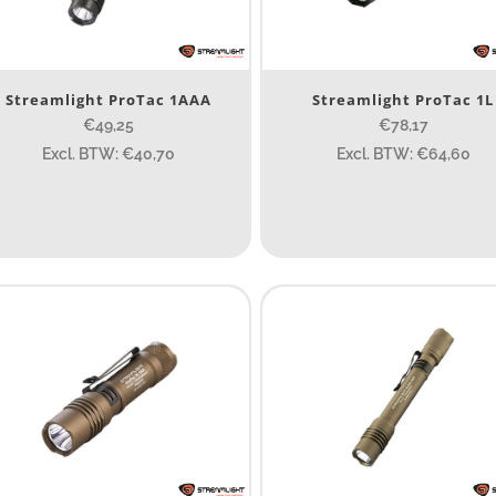
SB Oplaadbaar
SL-20L
SL-20LP
Ja
(6)
Streamlight ProTac 1AAA
Streamlight ProTac 1L
Nee
(17)
€49,25
€78,17
Excl. BTW: €40,70
Excl. BTW: €64,60
erk
Streamlight
(23)
Strion LED
ijs (incl. BTW)
Bekijk alles
IJS:
€0
—
€215
umen