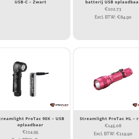
USB-C – Zwart
batterij USB oplaadbaa
14.5 cm
€102,73
Excl. BTW: €84,90
14.5 cm
7.54
13.1
1
ewicht (g)
89
89
77.96
124
ateriaal
Materiaal
roduct IP-X waarden
treamlight ProTac 90X – USB
Streamlight ProTac HL – 
Product IP-X waarden
oplaadbaar
€145,08
€114,95
Excl. BTW: €119,90