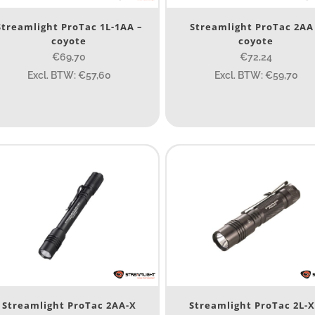
80
200
Streamlight ProTac 1L-1AA –
Streamlight ProTac 2AA
coyote
coyote
ype lichtbeeld
€69,70
€72,24
Excl. BTW: €57,60
Excl. BTW: €59,70
Spot
(23)
eam afstand (m)
14
14
76
130
ax. brandtijd (uur)
15
15
4.3
10
1
Streamlight ProTac 2AA-X
Streamlight ProTac 2L-X
engte (cm)