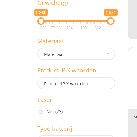
Gewicht (g)
Lengte: 
1.389
4 581
Lengte: 
1.389
77.96
124
190
352
G
Materiaal
1.3
Materiaal
1.3
Product IP-X waarden
M
Product IP-X waarden
Laser
P
Nee
(23)
S
Type batterij