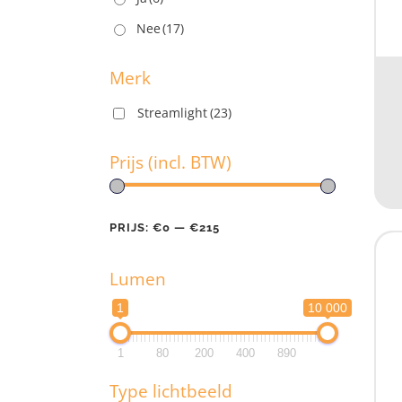
U
Nee
(17)
Merk
Streamlight
(23)
M
Prijs (incl. BTW)
PRIJS:
€0
—
€215
Pr
Lumen
PR
1
10 000
L
1
80
200
400
890
1
Type lichtbeeld