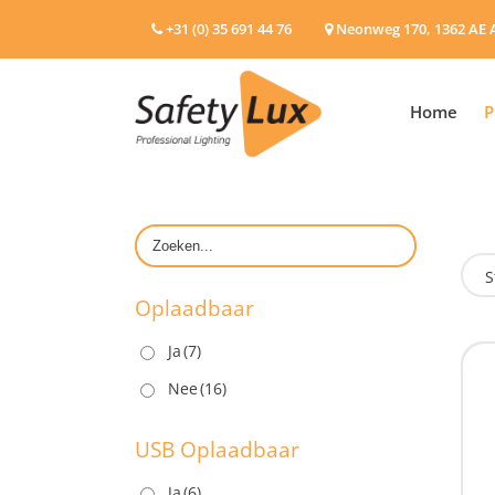
+31 (0) 35 691 44 76
Neonweg 170, 1362 AE 
Home
P
S
Oplaadbaar
Ja
(7)
O
Nee
(16)
USB Oplaadbaar
Ja
(6)