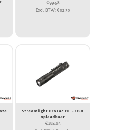
r
€99,58
85
155
Excl. BTW: €82,30
6.1
8
155
4 581
190
352
roze
Streamlight ProTac HL – USB
oplaadbaar
€184,65