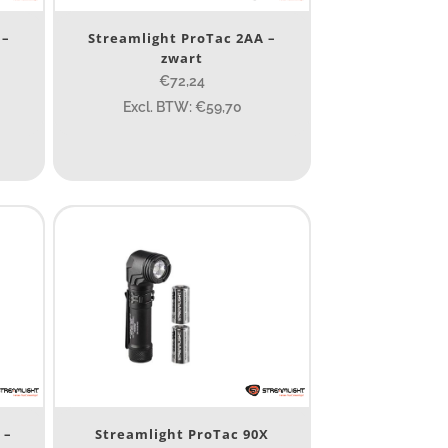
400
890
 –
Streamlight ProTac 2AA –
zwart
€72,24
Excl. BTW: €59,70
1 265
232
385
84
295
7.45
43
295
 –
Streamlight ProTac 90X