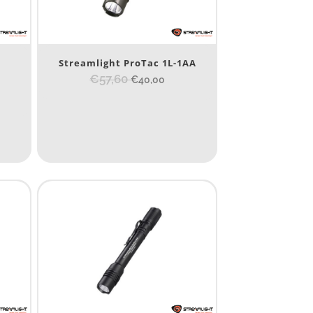
ProTac
Streamlight ProTac 1L-1AA
€57,60
€40,00
10 000