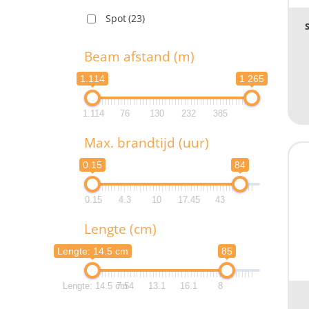
Spot
(23)
1
T
Beam afstand (m)
1.114
1 265
1.114
76
130
232
385
B
Max. brandtijd (uur)
1.1
0.15
84
1.1
0.15
4.3
10
17.45
43
M
Lengte (cm)
0.
Lengte: 14.5 cm
85
0.
Lengte: 14.5 cm
7.54
13.1
16.1
8
L