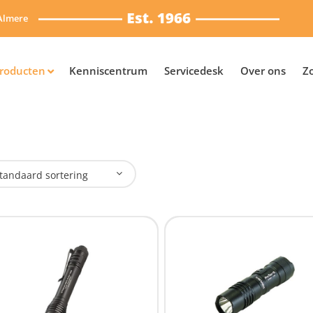
Almere
roducten
Kenniscentrum
Servicedesk
Over ons
Z
tandaard sortering
Stinger LED
Survivor
plaadbaar
Ja
(7)
Nee
(16)