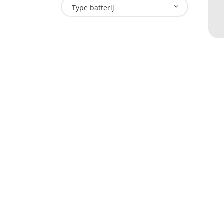
L
Type batterij
T
Onze lampen
Doe
Hand- Zaklampen
Indu
Hoofdlampen
Law