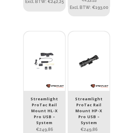
Excl. BTW: €242,25
Excl. BTW: €193,00
Materiaal
Product IP-X waarden
Product IP-X waarden
Laser
Ja
(1)
Nee
(5)
Streamlight
Streamlight
Type batterij
ProTac Rail
ProTac Rail
Mount HL-X
Mount HP-X
Type batterij
Pro USB –
Pro USB –
System
System
€249,86
€249,86