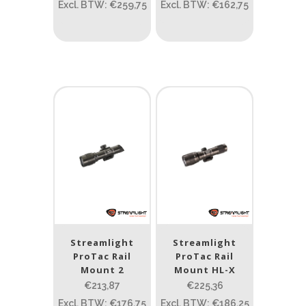
Prijs (incl. BTW)
Excl. BTW: €259,75
Excl. BTW: €162,75
PRIJS:
€196
—
€466
Lumen
1
10 000
1
80
200
400
890
Type lichtbeeld
Spot
(6)
Streamlight
Streamlight
Beam afstand (m)
ProTac Rail
ProTac Rail
Mount 2
Mount HL-X
1.114
1 265
€213,87
€225,36
Excl. BTW: €176,75
Excl. BTW: €186,25