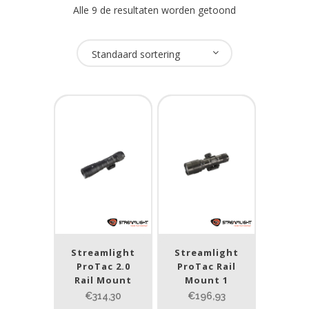
Alle 9 de resultaten worden getoond
Oplaadbaar
Standaard sortering
Ja
(2)
Nee
(3)
USB Oplaadbaar
Ja
(1)
Nee
(5)
Merk
Streamlight
Streamlight
ProTac 2.0
ProTac Rail
Streamlight
(6)
Rail Mount
Mount 1
€314,30
€196,93