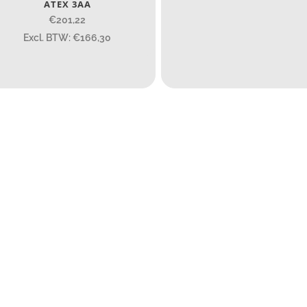
ATEX 3AA
€201,22
15
4.3
10
1
Excl. BTW: €166,30
engte (cm)
14.5 cm
14.5 cm
7.54
13.1
1
ewicht (g)
89
89
77.96
124
ateriaal
Materiaal