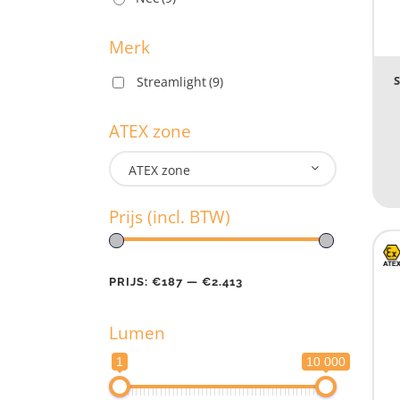
U
Merk
Streamlight
(9)
M
ATEX zone
ATEX zone
A
Prijs (incl. BTW)
PRIJS:
€187
—
€2.413
Pr
Lumen
PR
1
10 000