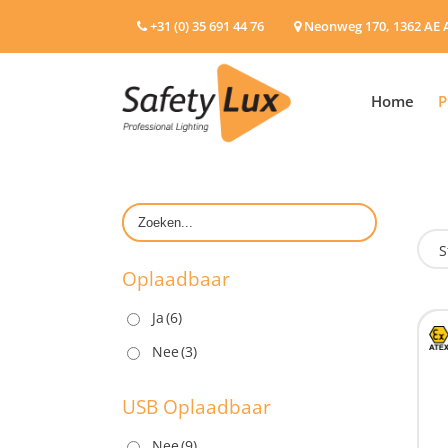
+31 (0) 35 691 44 76
Neonweg 170, 1362 AE 
Home
P
S
Oplaadbaar
Ja
(6)
O
Nee
(3)
USB Oplaadbaar
Nee
(9)