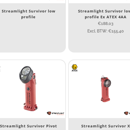
umen
Streamlight Survivor low
Streamlight Survivor lo
profile
profile Ex ATEX 4AA
€188,03
80
200
Excl. BTW: €155,40
ype lichtbeeld
Spot
(8)
Spot/Flood
(1)
eam afstand (m)
14
14
76
130
ax. brandtijd (uur)
Streamlight Survivor Pivot
Streamlight Survivor 
15