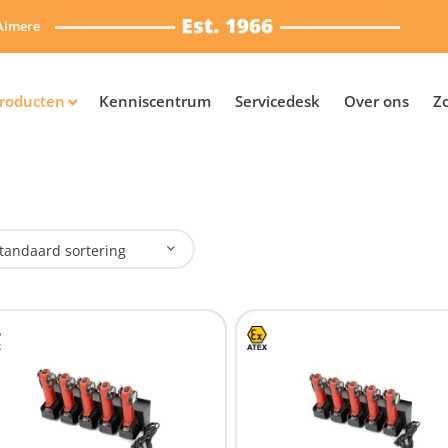
Almere
roducten
Kenniscentrum
Servicedesk
Over ons
Z
tandaard sortering
plaadbaar
Ja
(6)
Nee
(3)