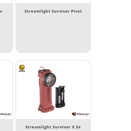
w-
Streamlight Survivor Pivot
10 000
400
890
1 265
232
385
X
Streamlight Survivor X Ex
84
295