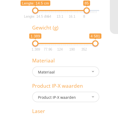
Lengte: 14.5 cm
85
0.
Lengte: 14.5 cm
7.54
13.1
16.1
8
L
Gewicht (g)
Lengte: 
1.389
4 581
Lengte: 
1.389
77.96
124
190
352
G
Materiaal
1.3
Materiaal
1.3
Product IP-X waarden
M
Product IP-X waarden
Laser