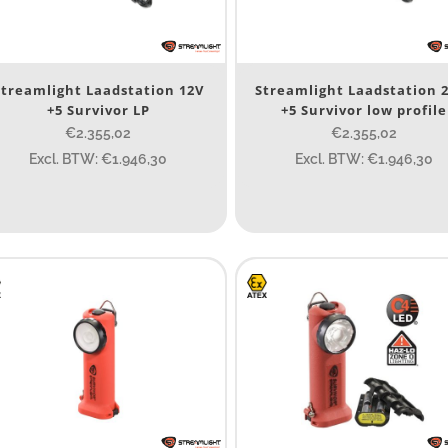
SB Oplaadbaar
Nee
(9)
Streamlight Laadstation 12V
Streamlight Laadstation 
+5 Survivor LP
+5 Survivor low profile
erk
€2.355,02
€2.355,02
Streamlight
(9)
Excl. BTW: €1.946,30
Excl. BTW: €1.946,30
TEX zone
ATEX zone
ijs (incl. BTW)
IJS:
€187
—
€2.413