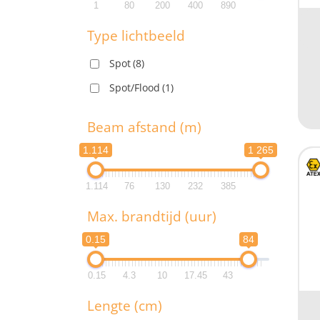
L
1
80
200
400
890
1
Type lichtbeeld
Spot
(8)
1
Spot/Flood
(1)
T
Beam afstand (m)
1.114
1 265
1.114
76
130
232
385
B
Max. brandtijd (uur)
1.1
0.15
84
1.1
0.15
4.3
10
17.45
43
M
Lengte (cm)
0.