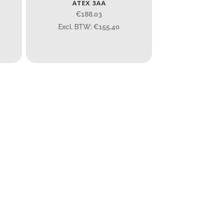
ATEX 3AA
€188,03
7.45
43
295
Excl. BTW: €155,40
85
155
6.1
8
155
4 581
190
352