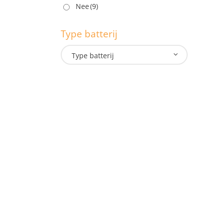
P
Nee
(9)
Type batterij
L
Type batterij
T
Onze lampen
Doe
Hand- Zaklampen
Indu
Hoofdlampen
Law