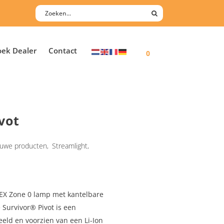
oek Dealer
Contact
0
vot
uwe producten
,
Streamlight
,
TEX Zone 0 lamp met kantelbare
 Survivor® Pivot is een
eld en voorzien van een Li-Ion