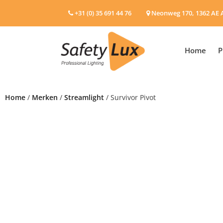
+31 (0) 35 691 44 76
Neonweg 170, 1362 AE 
Home
P
Home
/
Merken
/
Streamlight
/ Survivor Pivot