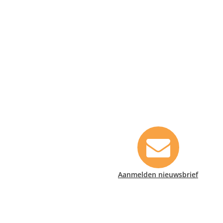
Contact informatie
Safety Lux Nederland B.V.
Neonweg 170, 1362 AE Almere
+31 (0)35 6914476
info@safety-lux.nl
Aanmelden nieuwsbrief
KvK nummer: 32045855
BTW nummer: NL009430696B01