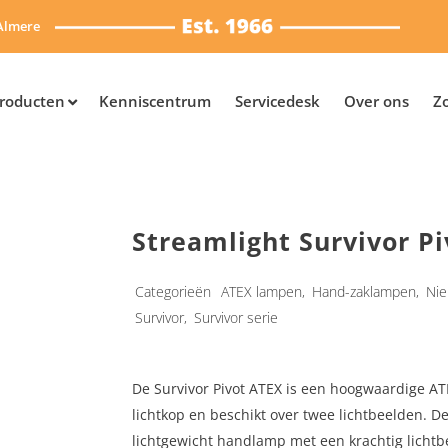
Almere
roducten
Kenniscentrum
Servicedesk
Over ons
Z
Streamlight Survivor Pi
Categorieën
ATEX lampen
,
Hand-zaklampen
,
Nie
Survivor
,
Survivor serie
De Survivor Pivot ATEX is een hoogwaardige A
lichtkop en beschikt over twee lichtbeelden. De
lichtgewicht handlamp met een krachtig lichtbe