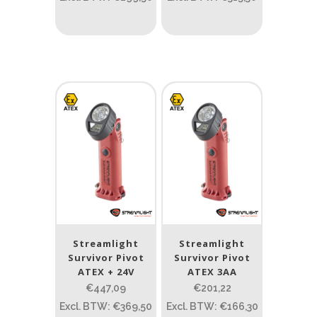
Beam afstand (m)
1.114
1 265
1.114
76
130
232
385
Max. brandtijd (uur)
0.15
84
0.15
4.3
10
17.45
43
Gewicht (g)
1.389
4 581
Streamlight
Streamlight
Survivor Pivot
Survivor Pivot
1.389
77.96
124
190
352
ATEX + 24V
ATEX 3AA
€447,09
€201,22
Materiaal
Excl. BTW: €369,50
Excl. BTW: €166,30