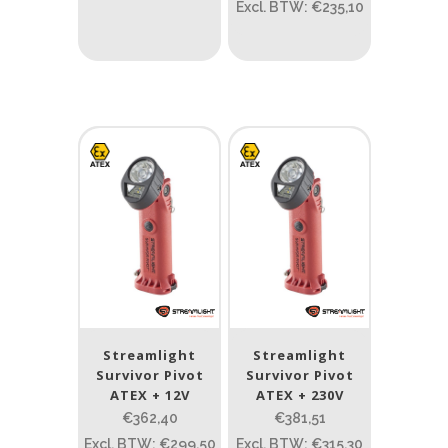
Excl. BTW: €235,10
ATEX zone
Prijs (incl. BTW)
PRIJS:
€200
—
€448
Lumen
1
10 000
1
80
200
400
890
Type lichtbeeld
Streamlight
Streamlight
Spot
(1)
Survivor Pivot
Survivor Pivot
ATEX + 12V
ATEX + 230V
Spot/Flood
(6)
€362,40
€381,51
Excl. BTW: €299,50
Excl. BTW: €315,30