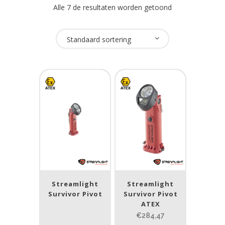
Alle 7 de resultaten worden getoond
Oplaadbaar
Standaard sortering
Ja
(6)
Nee
(1)
USB Oplaadbaar
Nee
(7)
Merk
Streamlight
(7)
Streamlight
Streamlight
Survivor Pivot
Survivor Pivot
ATEX
ATEX zone
€284,47