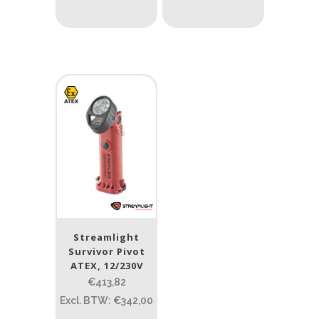
Materiaal
Product IP-X waarden
Product IP-X waarden
Laser
Nee
(7)
Type batterij
Type batterij
Streamlight
Survivor Pivot
ATEX, 12/230V
€413,82
Excl. BTW: €342,00