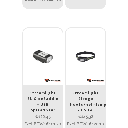
Materiaal
Product IP-X waarden
Product IP-X waarden
Laser
Ja
(41)
Nee
(442)
Streamlight
Streamlight
Type batterij
SL-SideSaddle
Sledge
– USB
hoofd/helmlamp
Type batterij
oplaadbaar
– USB-C
€122,45
€145,32
Excl. BTW: €101,20
Excl. BTW: €120,10