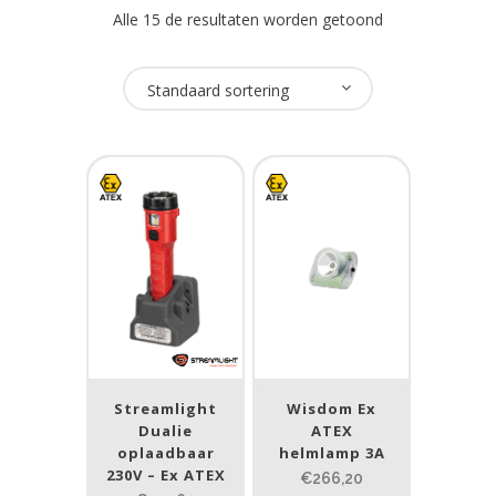
Alle 15 de resultaten worden getoond
Oplaadbaar
Standaard sortering
Ja
(294)
Nee
(164)
USB Oplaadbaar
Ja
(86)
Nee
(352)
Merk
Streamlight
Wisdom Ex
Goaltek
(1)
Dualie
ATEX
oplaadbaar
helmlamp 3A
NightSearcher
(17)
230V – Ex ATEX
€266,20