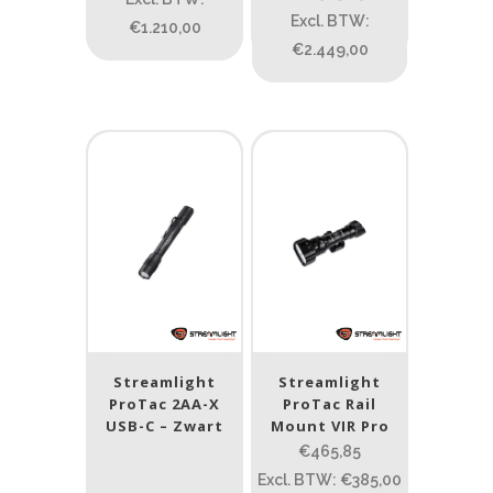
Excl. BTW:
€1.210,00
€2.449,00
Lumen
1
10 000
1
80
200
400
890
Type lichtbeeld
Flood
(40)
Spot
(389)
Spot/Flood
(56)
Streamlight
Streamlight
Beam afstand (m)
ProTac 2AA-X
ProTac Rail
USB-C – Zwart
Mount VIR Pro
1.114
1 265
€465,85
Excl. BTW: €385,00
1.114
76
130
232
385