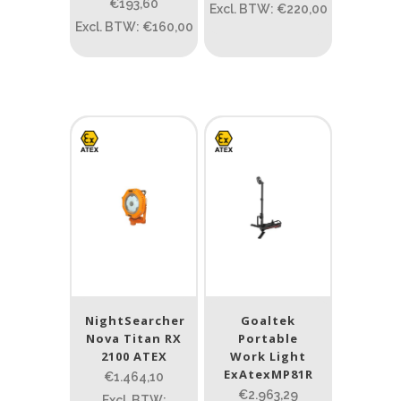
€193,60
Novalights
(1)
Excl. BTW: €220,00
Excl. BTW: €160,00
Safety Lux
(7)
Streamlight
(506)
Tank007
(12)
Underwater Kinetics
(15)
Wisdom
(2)
ATEX zone
ATEX zone
NightSearcher
Goaltek
Prijs (incl. BTW)
Nova Titan RX
Portable
2100 ATEX
Work Light
ExAtexMP81R
€1.464,10
PRIJS:
€0
—
€2.964
€2.963,29
Excl. BTW: