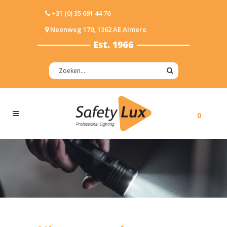
+31 (0) 35 691 44 76
Neonweg 170, 1362 AE Almere
0