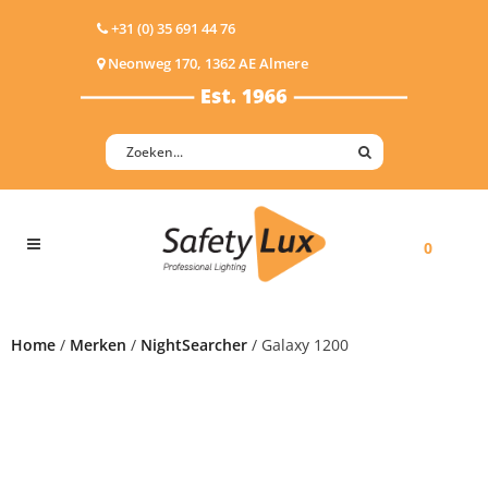
+31 (0) 35 691 44 76
Neonweg 170, 1362 AE Almere
0
Home
/
Merken
/
NightSearcher
/ Galaxy 1200