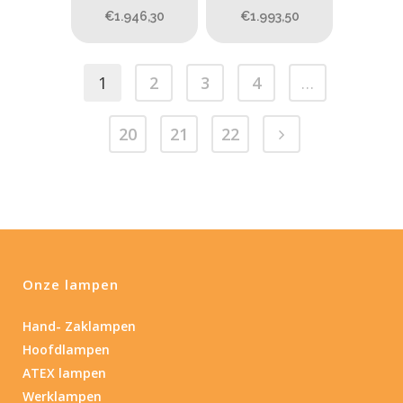
€1.946,30
€1.993,50
1
2
3
4
…
20
21
22
Onze lampen
Hand- Zaklampen
Hoofdlampen
ATEX lampen
Werklampen