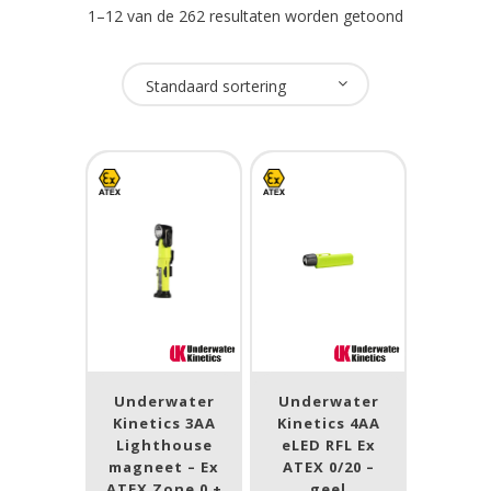
1–12 van de 262 resultaten worden getoond
Oplaadbaar
Standaard sortering
Ja
(132)
Nee
(89)
USB Oplaadbaar
Ja
(26)
Nee
(181)
Merk
Underwater
Underwater
Kinetics 3AA
Kinetics 4AA
NightSearcher
(8)
Lighthouse
eLED RFL Ex
magneet – Ex
Novalights
(1)
ATEX 0/20 –
ATEX Zone 0 +
geel