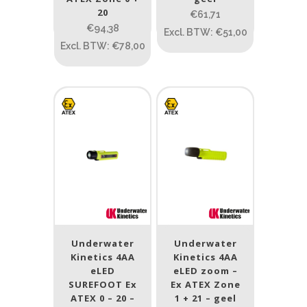
Streamlight
(254)
20
€61,71
€94,38
Excl. BTW: €51,00
Underwater Kinetics
(13)
Excl. BTW: €78,00
Wisdom
(2)
ATEX zone
ATEX zone
Prijs (incl. BTW)
PRIJS:
€13
—
€2.413
Underwater
Underwater
Kinetics 4AA
Kinetics 4AA
Lumen
eLED
eLED zoom –
SUREFOOT Ex
Ex ATEX Zone
1
10 000
ATEX 0 – 20 –
1 + 21 – geel