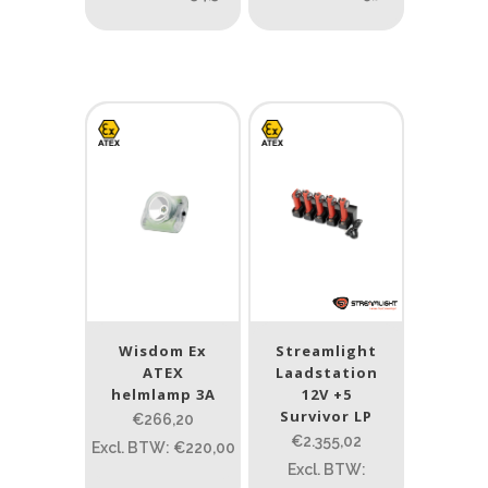
Ja
(22)
Nee
(217)
Type batterij
Type batterij
Wisdom Ex
Streamlight
ATEX
Laadstation
helmlamp 3A
12V +5
Survivor LP
€266,20
€2.355,02
Excl. BTW: €220,00
Excl. BTW: