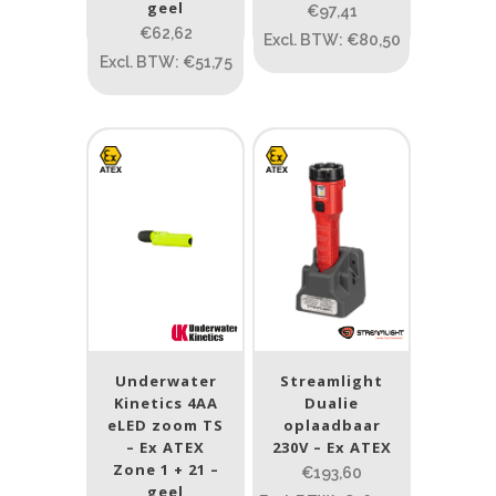
geel
€97,41
1
80
200
400
890
€62,62
Excl. BTW: €80,50
Excl. BTW: €51,75
Type lichtbeeld
Flood
(32)
Spot
(159)
Spot/Flood
(49)
Beam afstand (m)
1.114
1 265
1.114
76
130
232
385
Underwater
Streamlight
Kinetics 4AA
Dualie
Max. brandtijd (uur)
eLED zoom TS
oplaadbaar
– Ex ATEX
230V – Ex ATEX
0.15
84
Zone 1 + 21 –
€193,60
geel