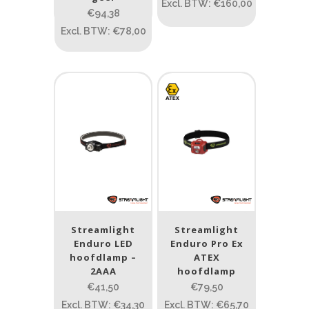
Excl. BTW: €160,00
€94,38
0.15
4.3
10
17.45
43
Excl. BTW: €78,00
Lengte (cm)
Lengte: 23 cm
85
155
Lengte: 23 cm
7.54
13.1
16.1
8
Gewicht (g)
1.389
4 581
1.389
77.96
124
190
352
Product IP-X waarden
Streamlight
Streamlight
Enduro LED
Enduro Pro Ex
Product IP-X waarden
hoofdlamp –
ATEX
2AAA
hoofdlamp
€41,50
€79,50
Laser
Excl. BTW: €34,30
Excl. BTW: €65,70