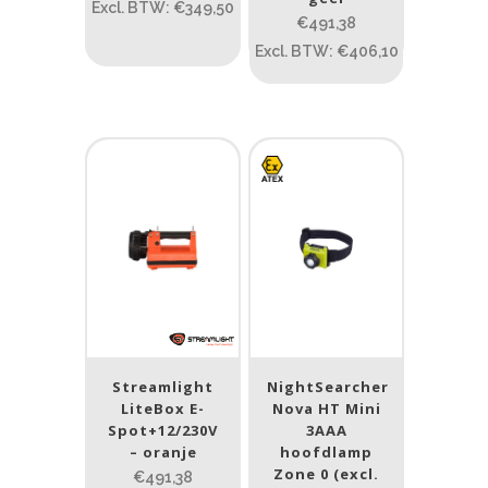
Excl. BTW: €349,50
€491,38
ATEX zone
Excl. BTW: €406,10
ATEX zone
Prijs (incl. BTW)
PRIJS:
€59
—
€1.692
Lumen
1
10 000
Streamlight
NightSearcher
1
80
200
400
890
LiteBox E-
Nova HT Mini
Spot+12/230V
3AAA
Type lichtbeeld
– oranje
hoofdlamp
Zone 0 (excl.
€491,38
Flood
(9)