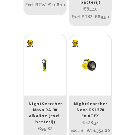
batterij)
Excl. BTW: €406,10
€84,10
Spot
(24)
Excl. BTW: €69,50
Spot/Flood
(3)
Beam afstand (m)
1.114
1 265
1.114
76
130
232
385
Max. brandtijd (uur)
0.15
84
NightSearcher
NightSearcher
0.15
4.3
10
17.45
43
Nova RA 90
Nova RSL370
alkaline (excl.
Ex ATEX
Lengte (cm)
batterij)
€428,34
€99,82
Lengte: 23 cm
85
155
Excl. BTW: €354,00