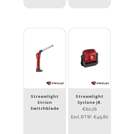
Nee
(36)
Type batterij
Type batterij
Streamlight
Streamlight
Strion
Syclone JR.
Switchblade
€60,26
Excl. BTW: €49,80