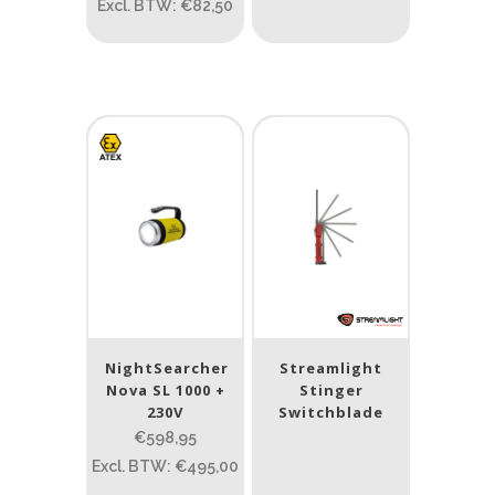
Excl. BTW: €82,50
Lengte: 23 cm
7.54
13.1
16.1
8
Gewicht (g)
1.389
4 581
1.389
77.96
124
190
352
Materiaal
Materiaal
Product IP-X waarden
NightSearcher
Streamlight
Nova SL 1000 +
Stinger
Product IP-X waarden
230V
Switchblade
€598,95
Laser
Excl. BTW: €495,00