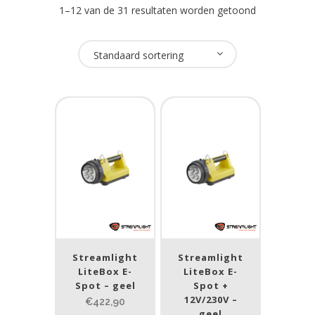
1–12 van de 31 resultaten worden getoond
Oplaadbaar
Standaard sortering
Ja
(33)
Nee
(3)
USB Oplaadbaar
Ja
(8)
Nee
(28)
Merk
Streamlight
Streamlight
LiteBox E-
LiteBox E-
NightSearcher
(6)
Spot – geel
Spot +
Streamlight
(30)
12V/230V –
€422,90
geel