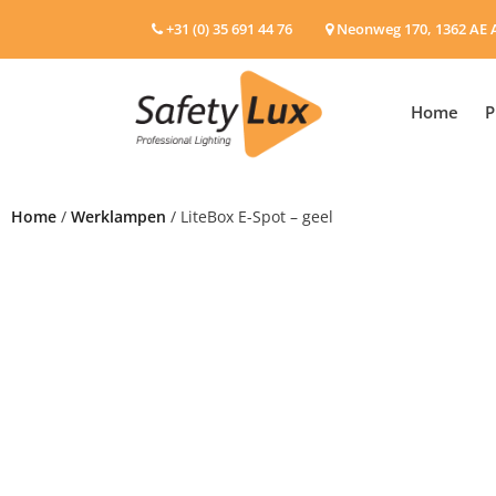
+31 (0) 35 691 44 76
Neonweg 170, 1362 AE 
Home
P
Home
/
Werklampen
/ LiteBox E-Spot – geel