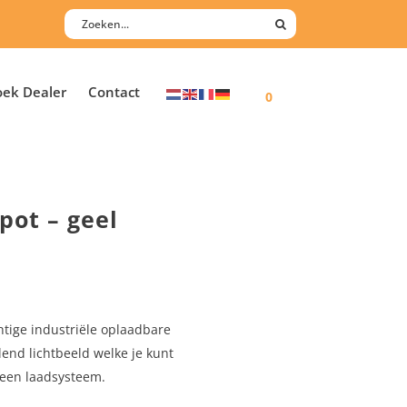
oek Dealer
Contact
0
pot – geel
htige industriële oplaadbare
end lichtbeeld welke je kunt
 geen laadsysteem.