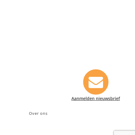
Contact informatie
Safety Lux Nederland B.V.
Neonweg 170, 1362 AE Almere
+31 (0)35 6914476
info@safety-lux.nl
KvK nummer: 32045855
BTW nummer: NL009430696B01
Aanmelden nieuwsbrief
Over ons