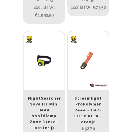
Excl. BTW:
Excl. BTW: €73,50
Materiaal
€1.993,50
Materiaal
Product IP-X waarden
Product IP-X waarden
Laser
Ja
(1)
Nee
(28)
NightSearcher
Streamlight
Nova HT Mini
ProPolymer
3AAA
2AAA – HAZ-
Type batterij
hoofdlamp
LO Ex ATEX –
Zone 0 (excl.
oranje
Type batterij
batterij)
€52,76