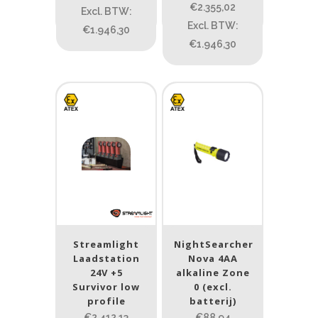
€2.355,02
Excl. BTW:
Excl. BTW:
€1.946,30
1.114
76
130
232
385
€1.946,30
Max. brandtijd (uur)
0.15
84
0.15
4.3
10
17.45
43
Lengte (cm)
Lengte: 23 cm
85
155
Lengte: 23 cm
7.54
13.1
16.1
8
Streamlight
NightSearcher
Gewicht (g)
Laadstation
Nova 4AA
24V +5
alkaline Zone
1.389
4 581
Survivor low
0 (excl.
profile
batterij)
1.389
77.96
124
190
352
€2.412,13
€88,94