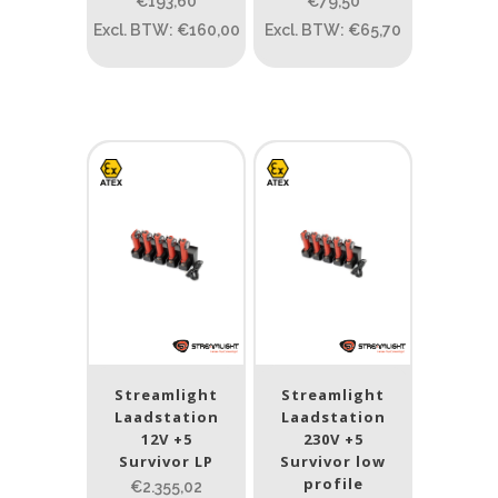
Prijs (incl. BTW)
€193,60
€79,50
Excl. BTW: €160,00
Excl. BTW: €65,70
PRIJS:
€48
—
€2.413
Lumen
1
10 000
1
80
200
400
890
Type lichtbeeld
Spot
(21)
Spot/Flood
(8)
Streamlight
Streamlight
Laadstation
Laadstation
12V +5
230V +5
Beam afstand (m)
Survivor LP
Survivor low
profile
€2.355,02
1.114
1 265