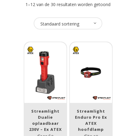
1–12 van de 30 resultaten worden getoond
Oplaadbaar
Standaard sortering
Ja
(16)
Nee
(13)
USB Oplaadbaar
Nee
(29)
Merk
NightSearcher
(2)
Streamlight
Streamlight
Dualie
Enduro Pro Ex
Streamlight
(27)
oplaadbaar
ATEX
230V – Ex ATEX
hoofdlamp