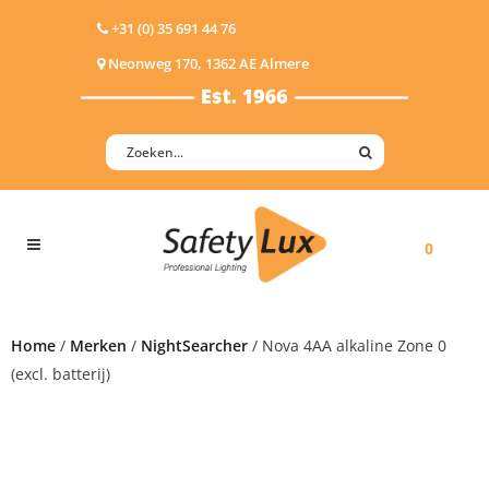
+31 (0) 35 691 44 76
Neonweg 170, 1362 AE Almere
0
Home
/
Merken
/
NightSearcher
/ Nova 4AA alkaline Zone 0
(excl. batterij)