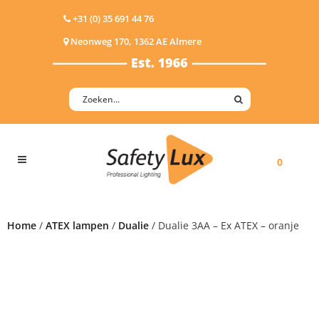
+31 (0) 35 691 44 76
Neonweg 170, 1362 AE Almere
0
Home
/
ATEX lampen
/
Dualie
/ Dualie 3AA – Ex ATEX – oranje