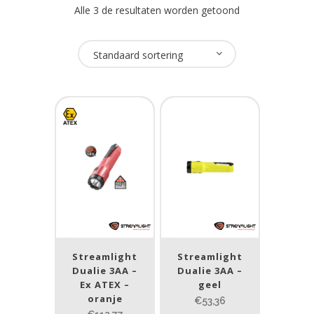
Alle 3 de resultaten worden getoond
Oplaadbaar
Standaard sortering
Nee
(3)
USB Oplaadbaar
Nee
(3)
Merk
Streamlight
(3)
Streamlight
Streamlight
ATEX zone
Dualie 3AA –
Dualie 3AA –
Ex ATEX –
geel
ATEX zone
oranje
€53,36