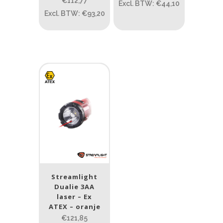
€112,77
Excl. BTW: €44,10
Prijs (incl. BTW)
Excl. BTW: €93,20
PRIJS:
€53
—
€123
Lumen
1
10 000
1
80
200
400
890
Type lichtbeeld
Spot
(3)
Streamlight
Dualie 3AA
Beam afstand (m)
laser – Ex
ATEX – oranje
1.114
1 265
€121,85