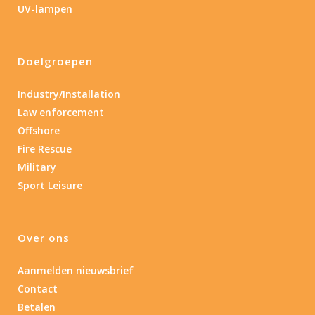
UV-lampen
Product IP-X waarden
Doelgroepen
Laser
Ja
(1)
Industry/Installation
Law enforcement
Nee
(2)
Offshore
Fire Rescue
Type batterij
Military
Sport Leisure
Type batterij
Over ons
Aanmelden nieuwsbrief
Contact
Betalen