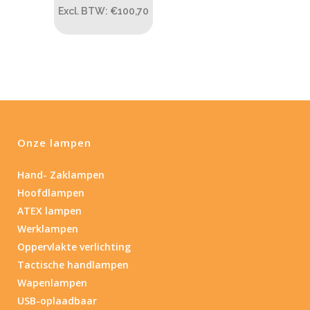
Excl. BTW: €100,70
1.114
76
130
232
385
Max. brandtijd (uur)
0.15
84
0.15
4.3
10
17.45
43
Onze lampen
Lengte (cm)
Lengte: 23 cm
85
155
Hand- Zaklampen
Hoofdlampen
Lengte: 23 cm
7.54
13.1
16.1
8
ATEX lampen
Werklampen
Materiaal
Oppervlakte verlichting
Tactische handlampen
Materiaal
Wapenlampen
USB-oplaadbaar
Product IP-X waarden