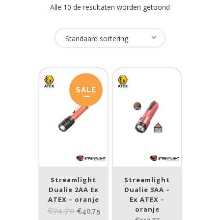
Alle 10 de resultaten worden getoond
Oplaadbaar
Standaard sortering
Ja
(5)
Nee
(6)
SALE
USB Oplaadbaar
Nee
(11)
Merk
Streamlight
(11)
Streamlight
Streamlight
Dualie 2AA Ex
Dualie 3AA –
ATEX – oranje
Ex ATEX –
ATEX zone
oranje
€74,70
€40,75