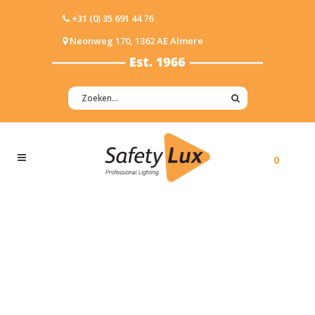
+31 (0) 35 691 44 76
Neonweg 170, 1362 AE Almere
0