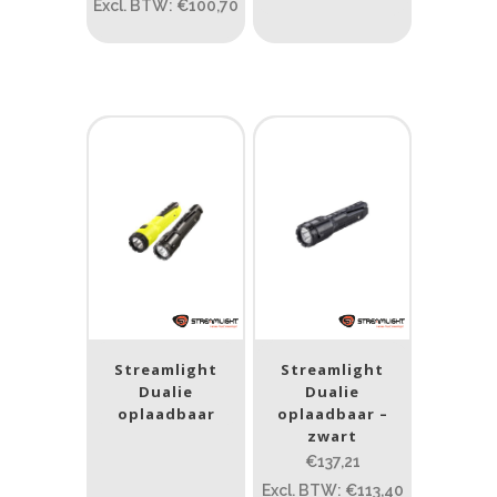
Excl. BTW: €100,70
1.389
77.96
124
190
352
Materiaal
Materiaal
Product IP-X waarden
Product IP-X waarden
Laser
Streamlight
Streamlight
Ja
(1)
Dualie
Dualie
oplaadbaar
oplaadbaar –
Nee
(10)
zwart
€137,21
Type batterij
Excl. BTW: €113,40