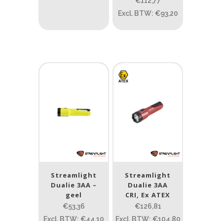
€112,77
ATEX zone
Excl. BTW: €93,20
Prijs (incl. BTW)
PRIJS:
€48
—
€190
Lumen
1
10 000
1
80
200
400
890
Type lichtbeeld
Streamlight
Streamlight
Spot
(9)
Dualie 3AA –
Dualie 3AA
geel
CRI, Ex ATEX
Spot/Flood
(2)
€53,36
€126,81
Excl. BTW: €44,10
Excl. BTW: €104,80