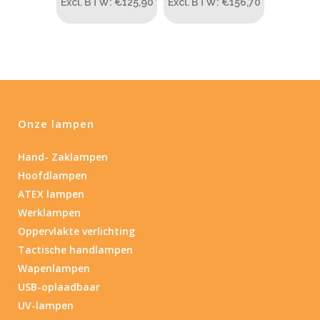
Excl. BTW: €125,90
Excl. BTW: €156,70
Onze lampen
Hand- Zaklampen
Hoofdlampen
ATEX lampen
Werklampen
Oppervlakte verlichting
Tactische handlampen
Wapenlampen
USB-oplaadbaar
UV-lampen