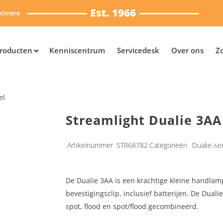
Almere
roducten
Kenniscentrum
Servicedesk
Over ons
Z
el
Streamlight Dualie 3AA
Artikelnummer
STR68782
Categorieën
Dualie-se
De Dualie 3AA is een krachtige kleine handla
bevestigingsclip, inclusief batterijen. De Duali
spot, flood en spot/flood gecombineerd.