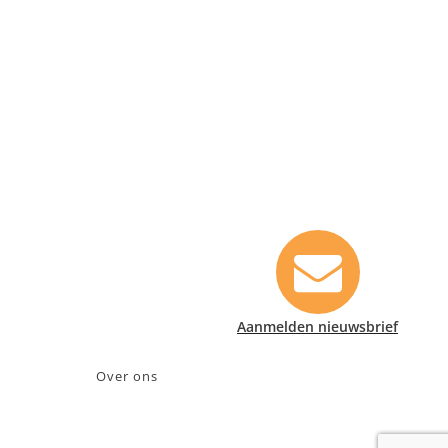
Contact informatie
Safety Lux Nederland B.V.
Neonweg 170, 1362 AE Almere
+31 (0)35 6914476
info@safety-lux.nl
KvK nummer: 32045855
BTW nummer: NL009430696B01
Aanmelden nieuwsbrief
Over ons