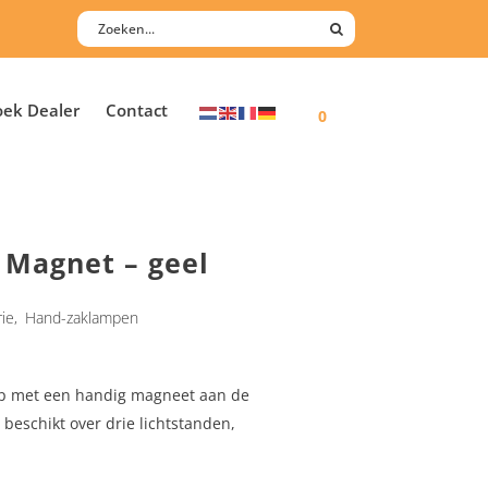
oek Dealer
Contact
0
 Magnet – geel
rie
,
Hand-zaklampen
mp met een handig magneet aan de
e beschikt over drie lichtstanden,