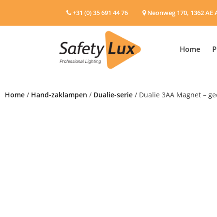
+31 (0) 35 691 44 76
Neonweg 170, 1362 AE 
Home
P
Home
/
Hand-zaklampen
/
Dualie-serie
/ Dualie 3AA Magnet – ge