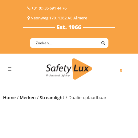
+31 (0) 35 691 44 76
Neonweg 170, 1362 AE Almere
0
Home
/
Merken
/
Streamlight
/ Dualie oplaadbaar