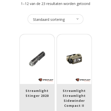
1–12 van de 23 resultaten worden getoond
Oplaadbaar
Standaard sortering
Ja
(9)
Nee
(6)
USB Oplaadbaar
Ja
(7)
Nee
(8)
Merk
Streamlight
Streamlight
Stinger 2020
Streamlight
Streamlight
(24)
Sidewinder
Compact II