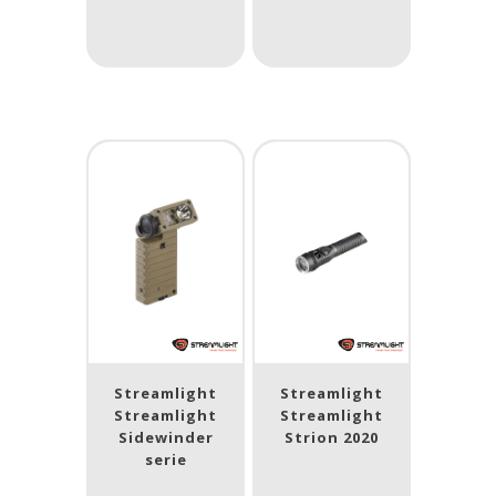
Lumen
1
10 000
1
80
200
400
890
Type lichtbeeld
Flood
(3)
Spot
(20)
Spot/Flood
(1)
Beam afstand (m)
1.114
1 265
Streamlight
Streamlight
Streamlight
Streamlight
Sidewinder
Strion 2020
1.114
76
130
232
385
serie
Max. brandtijd (uur)