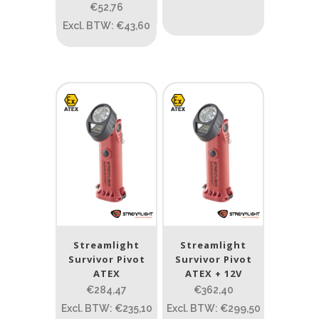
€52,76
Excl. BTW: €43,60
Spot/Flood
(7)
Beam afstand (m)
1.114
1 265
1.114
76
130
232
385
Lengte (cm)
Lengte: 23 cm
85
155
Lengte: 23 cm
7.54
13.1
16.1
8
Streamlight
Streamlight
Gewicht (g)
Survivor Pivot
Survivor Pivot
ATEX
ATEX + 12V
1.389
4 581
€284,47
€362,40
Excl. BTW: €235,10
Excl. BTW: €299,50
1.389
77.96
124
190
352