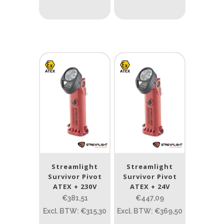
Materiaal
Materiaal
Product IP-X waarden
Product IP-X waarden
Laser
Nee
(20)
Streamlight
Streamlight
Type batterij
Survivor Pivot
Survivor Pivot
ATEX + 230V
ATEX + 24V
Type batterij
€381,51
€447,09
Excl. BTW: €315,30
Excl. BTW: €369,50