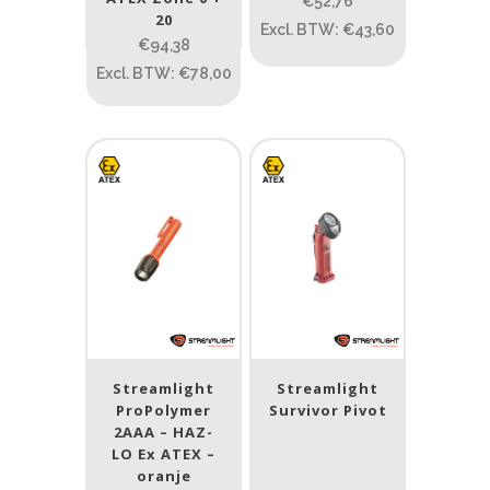
ATEX zone
€52,76
20
Excl. BTW: €43,60
€94,38
ATEX zone
Excl. BTW: €78,00
Prijs (incl. BTW)
PRIJS:
€52
—
€1.997
Lumen
1
10 000
1
80
200
400
890
Streamlight
Streamlight
Type lichtbeeld
ProPolymer
Survivor Pivot
2AAA – HAZ-
Flood
(2)
LO Ex ATEX –
oranje
Spot
(11)