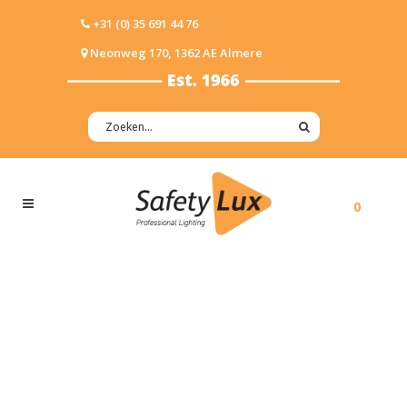
+31 (0) 35 691 44 76
Neonweg 170, 1362 AE Almere
0