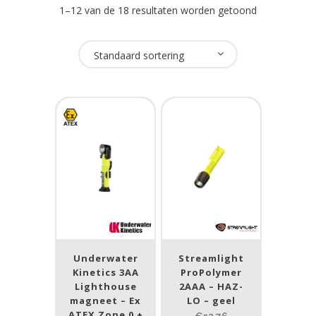
1–12 van de 18 resultaten worden getoond
Oplaadbaar
Standaard sortering
Ja
(13)
Nee
(7)
USB Oplaadbaar
Nee
(20)
Merk
Streamlight
(19)
Underwater
Streamlight
Kinetics 3AA
ProPolymer
Underwater Kinetics
(1)
Lighthouse
2AAA – HAZ-
magneet – Ex
LO – geel
ATEX Zone 0 +