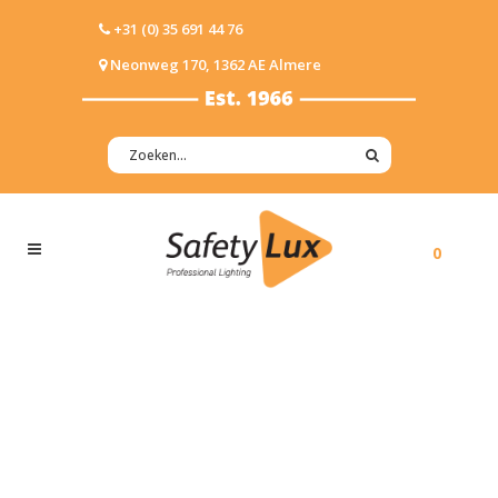
+31 (0) 35 691 44 76
Neonweg 170, 1362 AE Almere
0