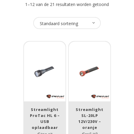
1–12 van de 21 resultaten worden getoond
Oplaadbaar
Standaard sortering
Ja
(21)
USB Oplaadbaar
Ja
(1)
Nee
(20)
Merk
Streamlight
(21)
Streamlight
Streamlight
ProTac HL 6 –
SL-20LP
USB
12V/230V –
Prijs (incl. BTW)
oplaadbaar
oranje