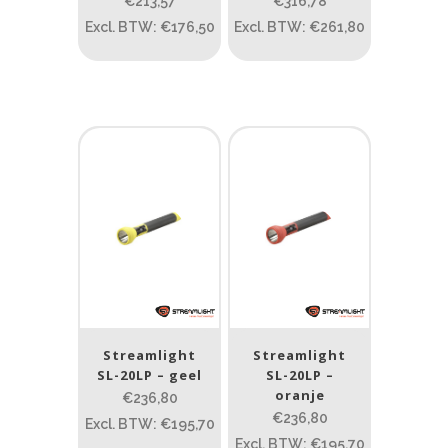
€213,57
€316,78
Excl. BTW: €176,50
Excl. BTW: €261,80
PRIJS:
€212
—
€1.681
Lumen
1
10 000
1
80
200
400
890
Type lichtbeeld
Spot
(21)
Beam afstand (m)
Streamlight
Streamlight
1.114
1 265
SL-20LP – geel
SL-20LP –
oranje
€236,80
€236,80
1.114
76
130
232
385
Excl. BTW: €195,70
Excl. BTW: €195,70