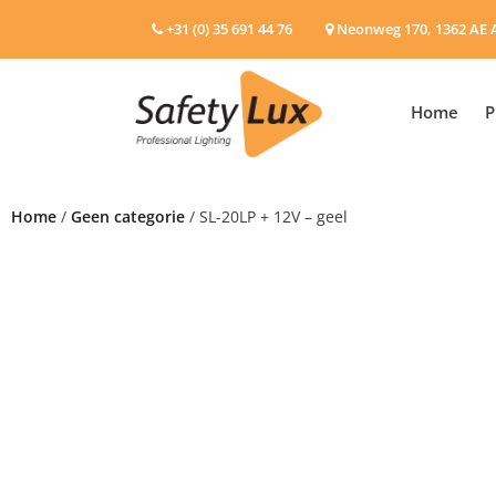
+31 (0) 35 691 44 76
Neonweg 170, 1362 AE 
Home
P
Home
/
Geen categorie
/ SL-20LP + 12V – geel