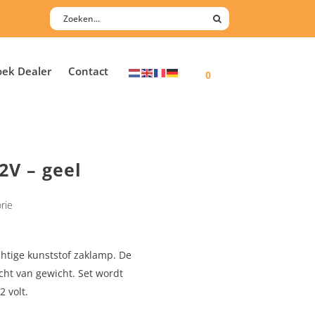
oek Dealer
Contact
0
2V – geel
rie
chtige kunststof zaklamp. De
icht van gewicht. Set wordt
 volt.