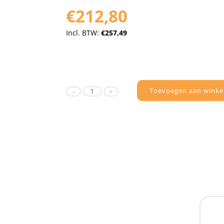
€212,80
Incl. BTW:
€257,49
Toevoegen aan winke