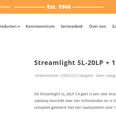
Almere
roducten
Kenniscentrum
Servicedesk
Over ons
Z
Streamlight SL-20LP + 1
Artikelnummer
STR25322
Categorie
Geen catego
De Streamlight SL-20LP C4 geel is een zeer kra
zaklamp beschikt over vier lichtstanden en is l
compleet geleverd met een laadsysteem voor 12