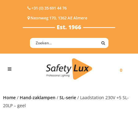
+31 (0) 35 691 44 76
Neonweg 170, 1362 AE Almere
0
Home
/
Hand-zaklampen
/
SL-serie
/ Laadstation 230V +5 SL-
20LP – geel