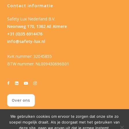
Contact informatie
Safety Lux Nederland B.V.
Neonweg 170, 1362 AE Almere
+31 (0)35 6914476
info@safety-lux.nl
KvK nummer: 32045855
BTW nummer: NL009430696B01
Over ons
We gebruiken cookies om ervoor te zorgen dat onze site zo
soepel mogelijk draait. Als je doorgaat met het gebruiken van
deze site, gaan we ervan uit dat je ermee instemt.