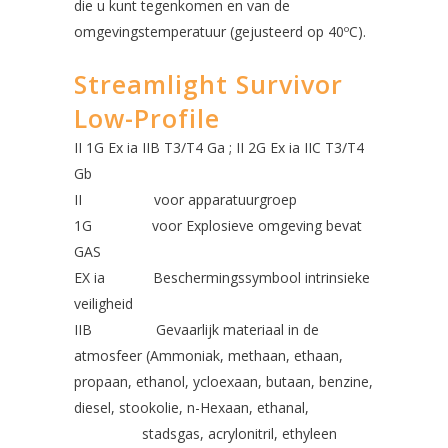
die u kunt tegenkomen en van de
omgevingstemperatuur (gejusteerd op 40ºC).
Streamlight Survivor
Low-Profile
II 1G Ex ia IIB T3/T4 Ga ; II 2G Ex ia IIC T3/T4
Gb
II voor apparatuurgroep
1G voor Explosieve omgeving bevat
GAS
EX ia Beschermingssymbool intrinsieke
veiligheid
IIB Gevaarlijk materiaal in de
atmosfeer (Ammoniak, methaan, ethaan,
propaan, ethanol, ycloexaan, butaan, benzine,
diesel, stookolie, n-Hexaan, ethanal,
stadsgas, acrylonitril, ethyleen