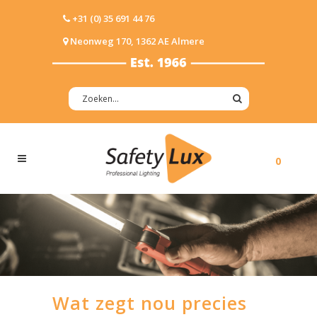
+31 (0) 35 691 44 76
Neonweg 170, 1362 AE Almere
0
Wat zegt nou precies