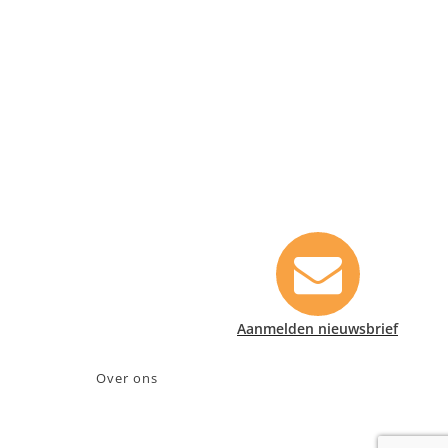
Contact informatie
Safety Lux Nederland B.V.
Neonweg 170, 1362 AE Almere
+31 (0)35 6914476
info@safety-lux.nl
KvK nummer: 32045855
BTW nummer: NL009430696B01
Aanmelden nieuwsbrief
Over ons