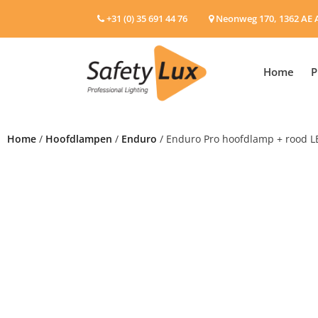
+31 (0) 35 691 44 76
Neonweg 170, 1362 AE 
Home
P
Home
/
Hoofdlampen
/
Enduro
/ Enduro Pro hoofdlamp + rood L