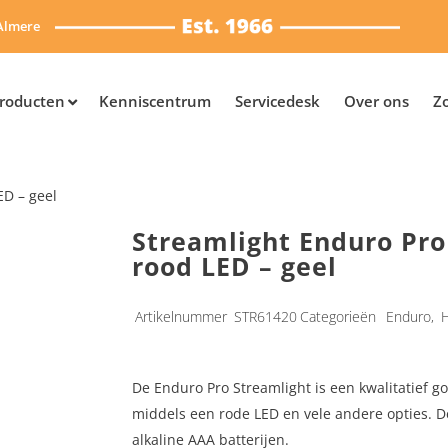
Almere
roducten
Kenniscentrum
Servicedesk
Over ons
Z
ED – geel
Streamlight Enduro Pr
rood LED – geel
Artikelnummer
STR61420
Categorieën
Enduro
,
De Enduro Pro Streamlight is een kwalitatief 
middels een rode LED en vele andere opties. D
alkaline AAA batterijen.