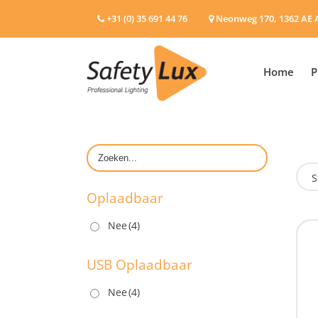
+31 (0) 35 691 44 76
Neonweg 170, 1362 AE 
Home
P
S
Oplaadbaar
Nee
(4)
O
USB Oplaadbaar
Nee
(4)
U