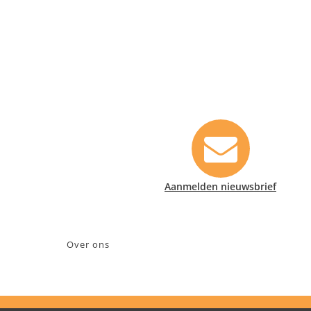
Contact informatie
Safety Lux Nederland B.V.
Neonweg 170, 1362 AE Almere
+31 (0)35 6914476
info@safety-lux.nl
KvK nummer: 32045855
Aanmelden nieuwsbrief
BTW nummer: NL009430696B01
Over ons