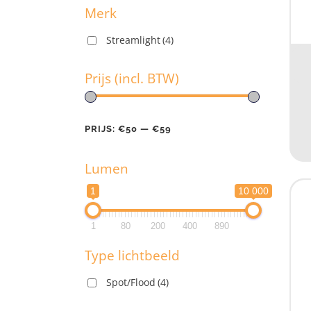
Merk
Streamlight
(4)
M
Prijs (incl. BTW)
Pr
PRIJS:
€50
—
€59
Lumen
PR
1
10 000
L
1
80
200
400
890
1
Type lichtbeeld
1
Spot/Flood
(4)