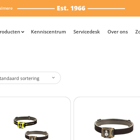
Almere
roducten
Kenniscentrum
Servicedesk
Over ons
Z
tandaard sortering
plaadbaar
Nee
(4)
SB Oplaadbaar