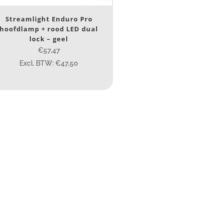
ype lichtbeeld
Streamlight Enduro Pro
Spot/Flood
(4)
hoofdlamp + rood LED dual
lock – geel
€57,47
eam afstand (m)
Excl. BTW: €47,50
14
14
76
130
ax. brandtijd (uur)
15
15
4.3
10
1
engte (cm)
14.5 cm