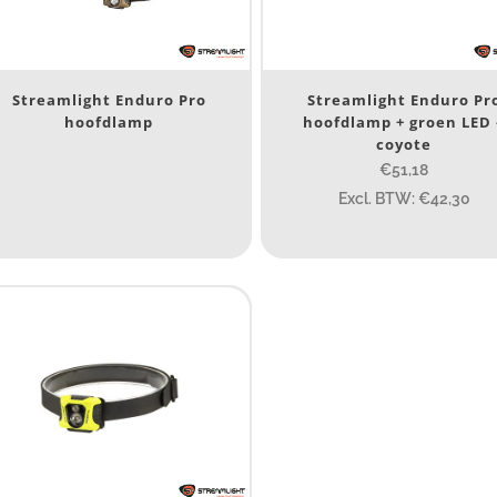
Nee
(4)
erk
Streamlight Enduro Pro
Streamlight Enduro Pr
hoofdlamp
hoofdlamp + groen LED 
Streamlight
(4)
coyote
€51,18
Excl. BTW: €42,30
ijs (incl. BTW)
IJS:
€50
—
€59
umen
80
200