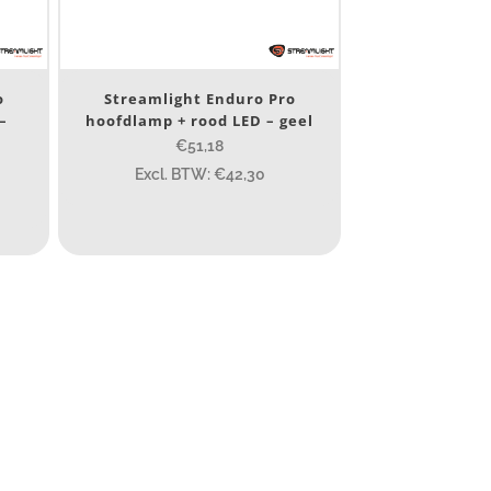
o
Streamlight Enduro Pro
–
hoofdlamp + rood LED – geel
€51,18
Excl. BTW: €42,30
10 000
400
890