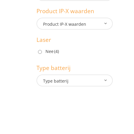
Lengte: 
Product IP-X waarden
M
Product IP-X waarden
Laser
P
Nee
(4)
Type batterij
L
Type batterij
T