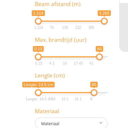
T
Beam afstand (m)
1.114
1 265
1.114
76
130
232
385
B
Max. brandtijd (uur)
1.1
0.15
84
1.1
0.15
4.3
10
17.45
43
M
Lengte (cm)
0.
Lengte: 14.5 cm
85
0.
Lengte: 14.5 cm
7.54
13.1
16.1
8
L
Materiaal
Lengte: 
Materiaal