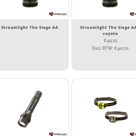
SB Oplaadbaar
Ja
(2)
Streamlight The Siege AA
Streamlight The Siege A
Nee
(14)
coyote
€49,25
erk
Excl. BTW: €40,70
Streamlight
(16)
ijs (incl. BTW)
IJS:
€48
—
€244
ype lichtbeeld
Flood
(7)