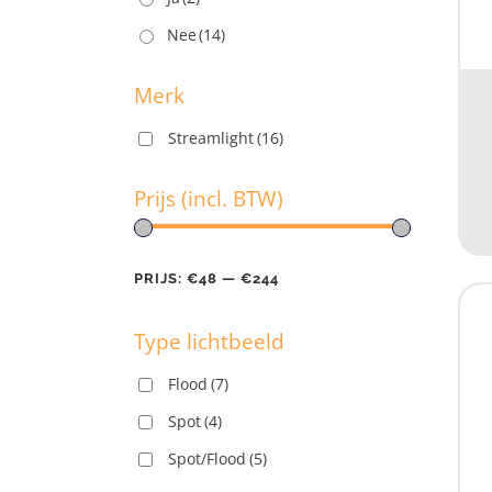
U
Nee
(14)
Merk
Streamlight
(16)
M
Prijs (incl. BTW)
PRIJS:
€48
—
€244
Pr
Type lichtbeeld
PR
Flood
(7)
Spot
(4)
T
Spot/Flood
(5)