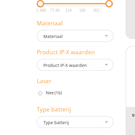
Lengte:
1.389
77.96
124
190
352
G
Materiaal
1.3
Materiaal
1.3
Product IP-X waarden
M
Product IP-X waarden
Laser
P
Nee
(16)
Type batterij
S
L
Type batterij