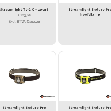
Spot
(4)
Streamlight TL-2 X – zwart
Streamlight Enduro Pr
hoofdlamp
€123,66
Spot/Flood
(5)
Excl. BTW: €102,20
eam afstand (m)
14
14
76
130
ax. brandtijd (uur)
15
15
4.3
10
1
engte (cm)
 23 cm
Streamlight Enduro Pro
Streamlight Enduro Pr