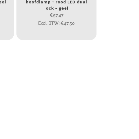
eel
hoofdlamp + rood LED dual
6.1
8
155
lock – geel
€57,47
Excl. BTW: €47,50
4 581
190
352