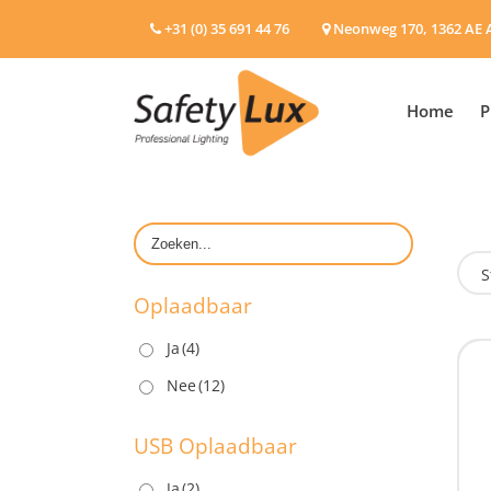
+31 (0) 35 691 44 76
Neonweg 170, 1362 AE 
Home
P
S
Oplaadbaar
Ja
(4)
O
Nee
(12)
USB Oplaadbaar
Ja
(2)