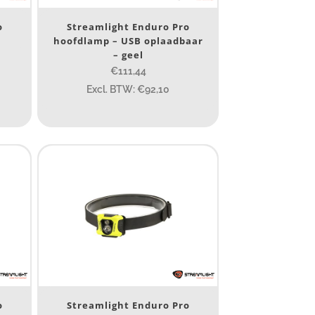
o
Streamlight Enduro Pro
hoofdlamp – USB oplaadbaar
– geel
€111,44
Excl. BTW: €92,10
1 265
232
385
84
295
7.45
43
295
85
155
o
Streamlight Enduro Pro