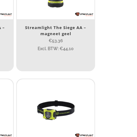
A –
Streamlight The Siege AA –
magneet geel
€53,36
Excl. BTW: €44,10