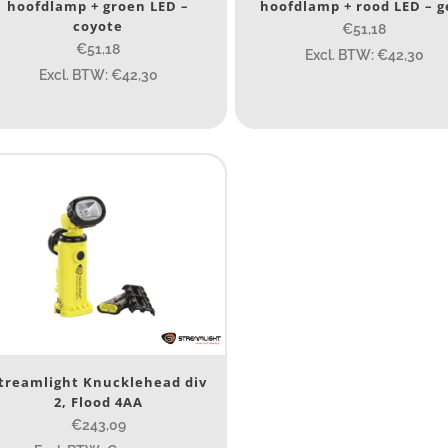
hoofdlamp + groen LED –
hoofdlamp + rood LED – g
 23 cm
7.54
13.1
1
coyote
€51,18
€51,18
Excl. BTW: €42,30
ewicht (g)
Excl. BTW: €42,30
89
89
77.96
124
ateriaal
Materiaal
roduct IP-X waarden
Product IP-X waarden
treamlight Knucklehead div
aser
2, Flood 4AA
€243,09
Nee
(16)