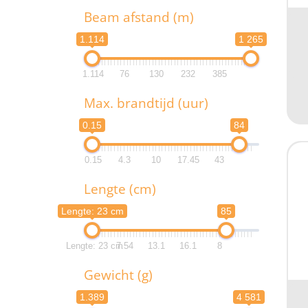
Beam afstand (m)
1.114
1 265
1.114
76
130
232
385
B
Max. brandtijd (uur)
1.1
0.15
84
1.1
0.15
4.3
10
17.45
43
M
Lengte (cm)
0.
Lengte: 23 cm
85
0.
Lengte: 23 cm
7.54
13.1
16.1
8
L
Gewicht (g)
Lengte:
1.389
4 581