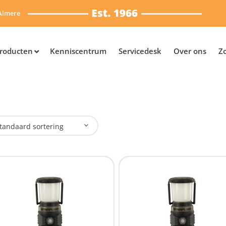
Almere
roducten
Kenniscentrum
Servicedesk
Over ons
Z
tandaard sortering
plaadbaar
Ja
(4)
Nee
(12)