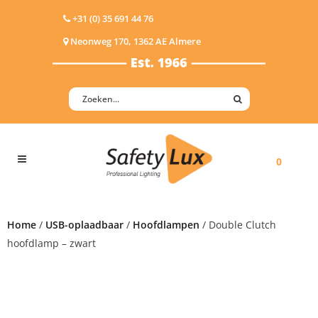
+31 (0) 35 691 44 76
Neonweg 170, 1362 AE Almere
0
Home
/
USB-oplaadbaar
/
Hoofdlampen
/ Double Clutch
hoofdlamp – zwart