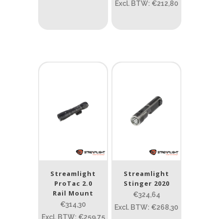
Excl. BTW: €212,80
PRIJS:
€171
—
€419
Type lichtbeeld
Flood
(1)
Spot
(8)
Spot/Flood
(1)
Beam afstand (m)
1.114
1 265
Streamlight
Streamlight
1.114
76
130
232
385
ProTac 2.0
Stinger 2020
Rail Mount
€324,64
Max. brandtijd (uur)
€314,30
Excl. BTW: €268,30
0.15
84
Excl. BTW: €259,75