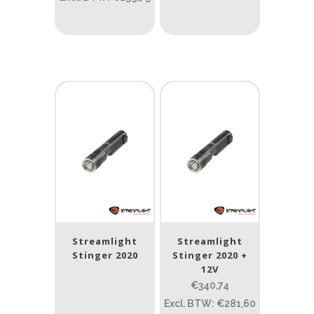
0.15
4.3
10
17.45
43
Lengte (cm)
Lengte: 15 cm
85
155
Lengte: 15 cm
7.54
13.1
16.1
8
Gewicht (g)
1.389
4 581
1.389
77.96
124
190
352
Streamlight
Streamlight
Materiaal
Stinger 2020
Stinger 2020 +
12V
Materiaal
€340,74
Excl. BTW: €281,60