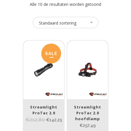
Alle 10 de resultaten worden getoond
Oplaadbaar
Standaard sortering
Ja
(10)
USB Oplaadbaar
SALE
Ja
(9)
Nee
(1)
Merk
Streamlight
(10)
Streamlight
Streamlight
ProTac 2.0
ProTac 2.0
hoofdlamp
€212,80
Prijs (incl. BTW)
€142,25
€257,49