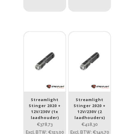
Product IP-X waarden
Product IP-X waarden
Laser
Nee
(10)
Type batterij
Type batterij
Streamlight
Streamlight
Stinger 2020 +
Stinger 2020 +
12V/230V (1x
12V/230V (2
laadhouder)
laadhouders)
€378,73
€418,30
Excl. BTW: €313,00
Excl. BTW: €345,70