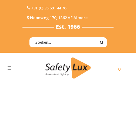
+31 (0) 35 691 44 76
Neonweg 170, 1362 AE Almere
0