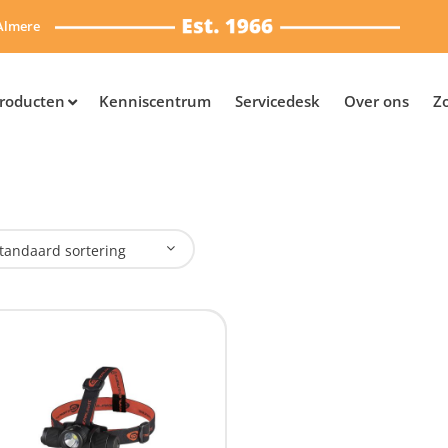
Almere
roducten
Kenniscentrum
Servicedesk
Over ons
Z
tandaard sortering
plaadbaar
Ja
(1)
SB Oplaadbaar