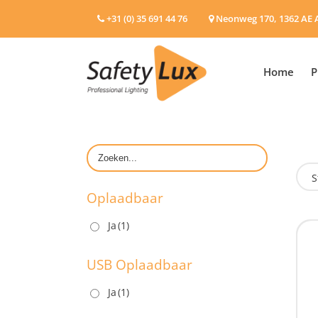
+31 (0) 35 691 44 76
Neonweg 170, 1362 AE 
Home
P
S
Oplaadbaar
Ja
(1)
O
USB Oplaadbaar
Ja
(1)
U