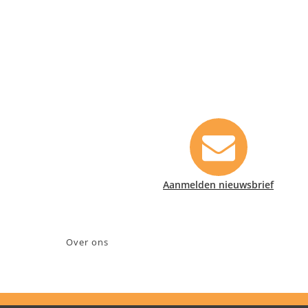
Contact informatie
Safety Lux Nederland B.V.
Neonweg 170, 1362 AE Almere
+31 (0)35 6914476
info@safety-lux.nl
KvK nummer: 32045855
Aanmelden nieuwsbrief
BTW nummer: NL009430696B01
Over ons