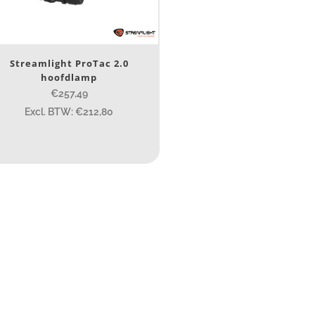
Ja
(1)
erk
Streamlight ProTac 2.0
hoofdlamp
Streamlight
(1)
€257,49
Excl. BTW: €212,80
ijs (incl. BTW)
IJS:
€256
—
€258
umen
80
200