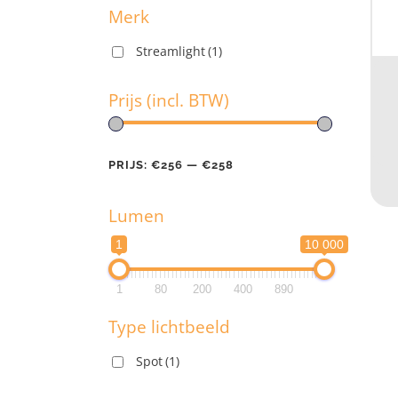
Merk
Streamlight
(1)
M
Prijs (incl. BTW)
Pr
PRIJS:
€256
—
€258
Lumen
PR
1
10 000
L
1
80
200
400
890
1
Type lichtbeeld
1
Spot
(1)