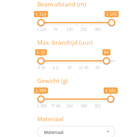
T
Beam afstand (m)
1.114
1 265
1.114
76
130
232
385
B
Max. brandtijd (uur)
1.1
0.15
84
1.1
0.15
4.3
10
17.45
43
M
Gewicht (g)
0.
1.389
4 581
0.
1.389
77.96
124
190
352
G
Materiaal
1.3
Materiaal