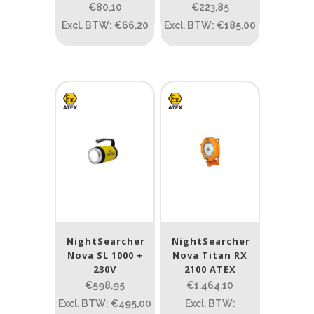
€80,10
€223,85
Type lichtbeeld
Excl. BTW: €66,20
Excl. BTW: €185,00
Flood
(6)
Spot
(229)
Spot/Flood
(7)
Beam afstand (m)
1.114
1 265
1.114
76
130
232
385
Max. brandtijd (uur)
NightSearcher
NightSearcher
Nova SL 1000 +
Nova Titan RX
0.15
84
230V
2100 ATEX
€598,95
€1.464,10
0.15
4.3
10
17.45
43
Excl. BTW: €495,00
Excl. BTW: