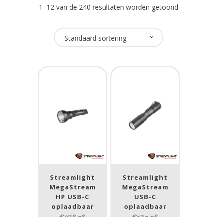
1–12 van de 240 resultaten worden getoond
Oplaadbaar
Standaard sortering
Ja
(157)
Nee
(75)
USB Oplaadbaar
Ja
(56)
Nee
(168)
Merk
Streamlight
Streamlight
MegaStream
MegaStream
Goaltek
(1)
HP USB-C
USB-C
oplaadbaar
NightSearcher
(8)
oplaadbaar