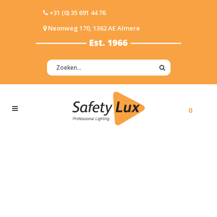
+31 (0) 35 691 44 76
Neonweg 170, 1362 AE Almere
0