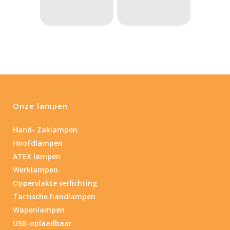
Max. brandtijd (uur)
0.15
84
0.15
4.3
10
17.45
43
Lengte (cm)
Lengte: 15 cm
85
155
Onze lampen
Lengte: 15 cm
7.54
13.1
16.1
5
Hand- Zaklampen
Materiaal
Hoofdlampen
ATEX lampen
Materiaal
Werklampen
Oppervlakte verlichting
Product IP-X waarden
Tactische handlampen
Wapenlampen
Product IP-X waarden
USB-oplaadbaar