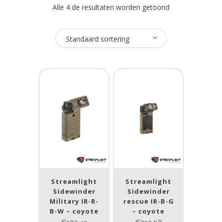
Alle 4 de resultaten worden getoond
Oplaadbaar
Standaard sortering
Nee
(5)
USB Oplaadbaar
Nee
(5)
Merk
Streamlight
(5)
Streamlight
Streamlight
Prijs (incl. BTW)
Sidewinder
Sidewinder
Military IR-R-
rescue IR-B-G
B-W – coyote
– coyote