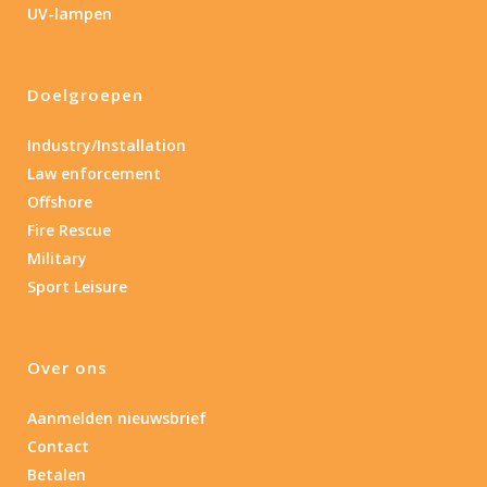
UV-lampen
Laser
Nee
(5)
Doelgroepen
Type batterij
Industry/Installation
Law enforcement
Type batterij
Offshore
Fire Rescue
Military
Sport Leisure
Over ons
Aanmelden nieuwsbrief
Contact
Betalen