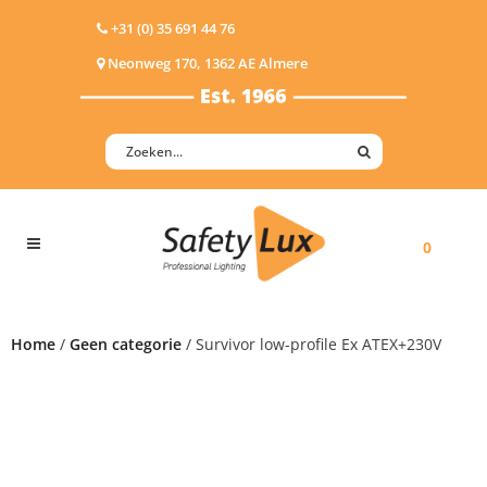
+31 (0) 35 691 44 76
Neonweg 170, 1362 AE Almere
0
Home
/
Geen categorie
/ Survivor low-profile Ex ATEX+230V