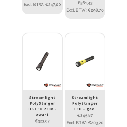
€361,43
Excl. BTW: €247,00
Excl. BTW: €298,70
Beam afstand (m)
1.114
1 265
1.114
76
130
232
385
Lengte (cm)
Lengte: 23 cm
85
155
Lengte: 23 cm
7.54
13.1
16.1
8
Gewicht (g)
Streamlight
Streamlight
1.389
4 581
PolyStinger
PolyStinger
DS LED 230V –
LED – geel
zwart
€245,87
1.389
77.96
124
190
352
€323,07
Excl. BTW: €203,20