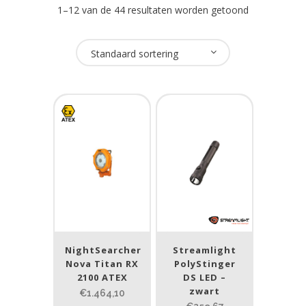
1–12 van de 44 resultaten worden getoond
Oplaadbaar
Standaard sortering
Ja
(44)
USB Oplaadbaar
Nee
(44)
Merk
NightSearcher
(1)
Streamlight
(42)
NightSearcher
Streamlight
Nova Titan RX
PolyStinger
Tank007
(1)
2100 ATEX
DS LED –
zwart
€1.464,10