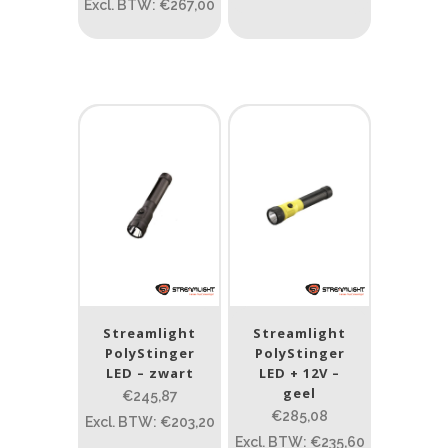
Materiaal
Excl. BTW: €267,00
Materiaal
Product IP-X waarden
Product IP-X waarden
Laser
Nee
(44)
Type batterij
Streamlight
Streamlight
PolyStinger
PolyStinger
Type batterij
LED – zwart
LED + 12V –
geel
€245,87
€285,08
Excl. BTW: €203,20
Excl. BTW: €235,60