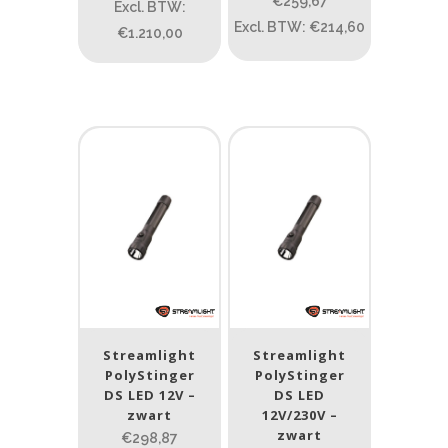
ATEX zone
€259,67
Excl. BTW:
Excl. BTW: €214,60
€1.210,00
ATEX zone
Prijs (incl. BTW)
PRIJS:
€91
—
€1.777
Lumen
1
10 000
1
80
200
400
890
Streamlight
Streamlight
Type lichtbeeld
PolyStinger
PolyStinger
DS LED 12V –
DS LED
Flood
(1)
zwart
12V/230V –
zwart
€298,87
Spot
(43)