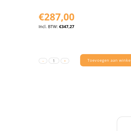
€287,00
Incl. BTW:
€347,27
Toevoegen aan winke