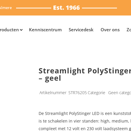
Almere
roducten
Kenniscentrum
Servicedesk
Over ons
Z
Streamlight PolyStinge
– geel
Artikelnummer
STR76205
Categorie
Geen catego
De Streamlight PolyStinger LED is een kunstst
is te schakelen in vier standen: high, medium,
compleet met 12 volt en 230 volt laadsysteem 