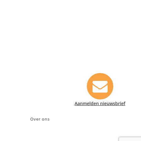
Contact informatie
Safety Lux Nederland B.V.
Neonweg 170, 1362 AE Almere
+31 (0)35 6914476
info@safety-lux.nl
KvK nummer: 32045855
BTW nummer: NL009430696B01
Aanmelden nieuwsbrief
Over ons