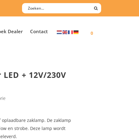
oek Dealer
Contact
0
r LED + 12V/230V
rie
of oplaadbare zaklamp. De zaklamp
 low en strobe. Deze lamp wordt
geleverd.