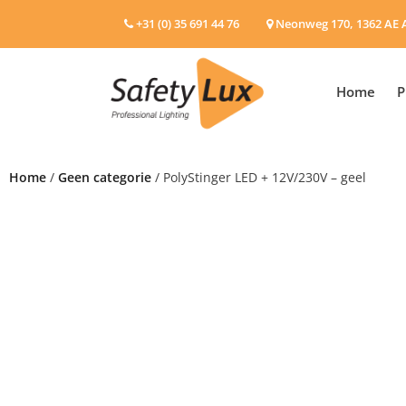
+31 (0) 35 691 44 76
Neonweg 170, 1362 AE 
Home
P
Home
/
Geen categorie
/ PolyStinger LED + 12V/230V – geel