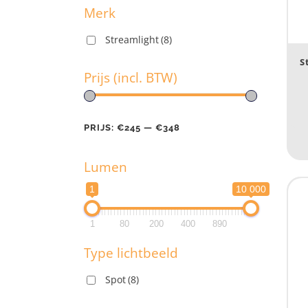
Merk
Streamlight
(8)
M
S
Prijs (incl. BTW)
Pr
PRIJS:
€245
—
€348
Lumen
PR
1
10 000
L
1
80
200
400
890
1
Type lichtbeeld
1
Spot
(8)