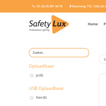
+31 (0) 35 691 44 76
Neonweg 170, 1362 AE 
Home
P
S
Oplaadbaar
Ja
(8)
O
USB Oplaadbaar
Nee
(8)
U