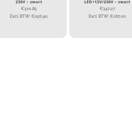
89
77.96
124
230V – zwart
LED+12V/230V – zwart
€310,85
€347,27
ateriaal
Excl. BTW: €256,90
Excl. BTW: €287,00
Materiaal
roduct IP-X waarden
Product IP-X waarden
aser
Nee
(8)
ype batterij
Type batterij