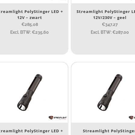
ype lichtbeeld
treamlight PolyStinger LED +
Streamlight PolyStinger L
Spot
(8)
12V – zwart
12V/230V – geel
€285,08
€347,27
eam afstand (m)
Excl. BTW: €235,60
Excl. BTW: €287,00
14
14
76
130
ax. brandtijd (uur)
15
15
4.3
10
1
ewicht (g)
89
treamlight PolyStinger LED +
Streamlight PolyStinge