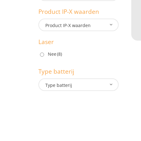
1.3
Product IP-X waarden
M
Product IP-X waarden
Laser
P
Nee
(8)
Type batterij
L
Type batterij
T