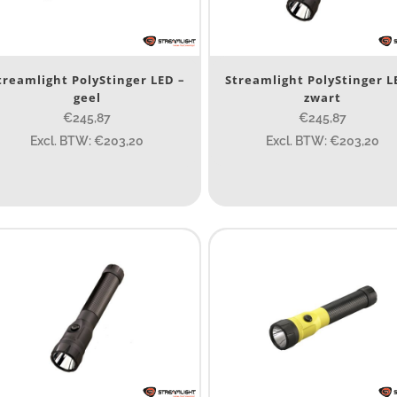
Nee
(8)
erk
treamlight PolyStinger LED –
Streamlight PolyStinger L
geel
zwart
Streamlight
(8)
€245,87
€245,87
Excl. BTW: €203,20
Excl. BTW: €203,20
ijs (incl. BTW)
IJS:
€245
—
€348
umen
80
200