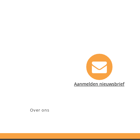
Contact informatie
Safety Lux Nederland B.V.
Neonweg 170, 1362 AE Almere
+31 (0)35 6914476
info@safety-lux.nl
KvK nummer: 32045855
Aanmelden nieuwsbrief
BTW nummer: NL009430696B01
Over ons