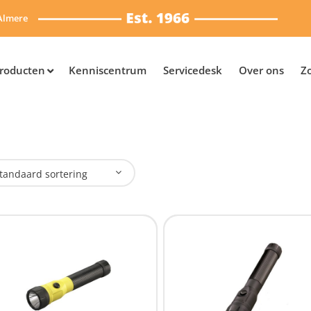
Almere
roducten
Kenniscentrum
Servicedesk
Over ons
Z
tandaard sortering
plaadbaar
Ja
(8)
SB Oplaadbaar