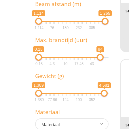
T
Beam afstand (m)
S
1.114
1 265
1.114
76
130
232
385
B
Max. brandtijd (uur)
1.1
0.15
84
1.1
0.15
4.3
10
17.45
43
M
Gewicht (g)
0.
1.389
4 581
0.
1.389
77.96
124
190
352
G
Materiaal
1.3
Materiaal
S