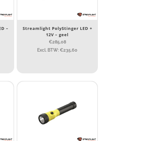
ED –
Streamlight PolyStinger LED +
12V – geel
€285,08
Excl. BTW: €235,60
10 000
400
890