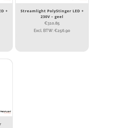
ED +
Streamlight PolyStinger LED +
230V – geel
€310,85
Excl. BTW: €256,90
1 265
232
385
84
295
7.45
43
295
4 581
r