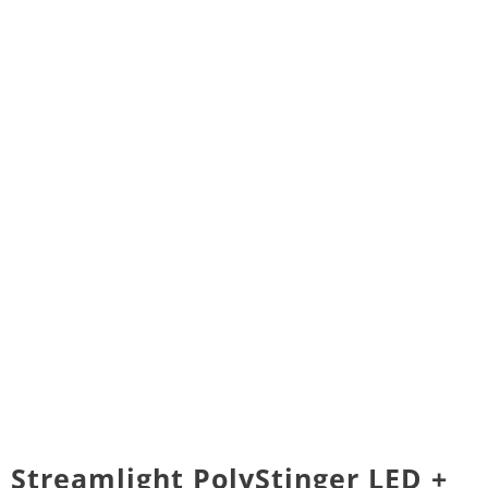
Streamlight PolyStinger LED +