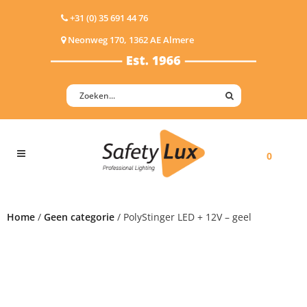
+31 (0) 35 691 44 76
Neonweg 170, 1362 AE Almere
0
Home
/
Geen categorie
/ PolyStinger LED + 12V – geel