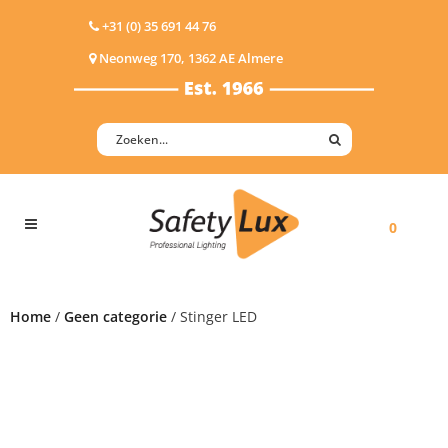
+31 (0) 35 691 44 76
Neonweg 170, 1362 AE Almere
0
Home
/
Geen categorie
/ Stinger LED